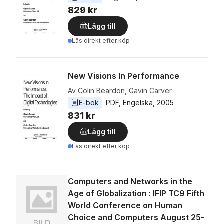
829 kr
Lägg till
Läs direkt efter köp
New Visions In Performance
Av
Colin Beardon
,
Gavin Carver
E-bok
PDF
, 
Engelska
, 
2005
831 kr
Lägg till
Läs direkt efter köp
Computers and Networks in the
Age of Globalization : IFIP TC9 Fifth
World Conference on Human
Choice and Computers August 25-