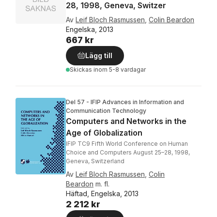
28, 1998, Geneva, Switzer
Av
Leif Bloch Rasmussen
,
Colin Beardon
Engelska, 2013
667 kr
Lägg till
Skickas
inom 5-8 vardagar
Del 57 - IFIP Advances in Information and
Communication Technology
Computers and Networks in the
Age of Globalization
IFIP TC9 Fifth World Conference on Human
Choice and Computers August 25–28, 1998,
Geneva, Switzerland
Av
Leif Bloch Rasmussen
,
Colin
Beardon
m. fl.
Häftad, Engelska, 2013
2 212 kr