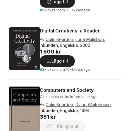
Lägg till
Skickas
inom 10-15 vardagar
Digital Creativity: a Reader
Av
Colin Beardon
,
Lone Malmborg
Inbunden, Engelska, 2002
1 500 kr
Lägg till
Skickas
inom 10-15 vardagar
Computers and Society
Citizenship in the Information Age
Av
Colin Beardon
,
Diane Whitehouse
Inbunden, Engelska, 1994
351 kr
Tillfälligt slut