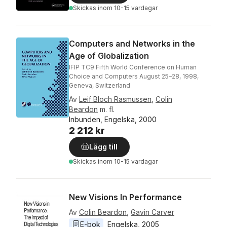
Skickas
inom 10-15 vardagar
Computers and Networks in the
Age of Globalization
IFIP TC9 Fifth World Conference on Human
Choice and Computers August 25–28, 1998,
Geneva, Switzerland
Av
Leif Bloch Rasmussen
,
Colin
Beardon
m. fl.
Inbunden, Engelska, 2000
2 212 kr
Lägg till
Skickas
inom 10-15 vardagar
New Visions In Performance
Av
Colin Beardon
,
Gavin Carver
E-bok
Engelska
, 
2005