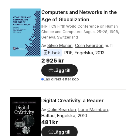
Computers and Networks in the
Age of Globalization
IFIP TC9 Fifth World Conference on Human
Choice and Computers August 25–28, 1998,
Geneva, Switzerland
Av
Silvio Munari
,
Colin Beardon
m. fl.
E-bok
PDF
, 
Engelska
, 
2013
2 925 kr
Lägg till
Läs direkt efter köp
Digital Creativity: a Reader
Av
Colin Beardon
,
Lone Malmborg
Häftad, Engelska, 2010
481 kr
Lägg till