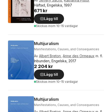
Av
Jeffery Sachs
,
Katharina Pistor
Häftad, Engelska, 1997
671 kr
Lägg till
Skickas
inom 10-15 vardagar
Multijuralism
Manifestations, Causes, and Consequences
Av
Albert Breton
,
Anne des Ormeaux
m. fl.
Inbunden, Engelska, 2017
2 204 kr
Lägg till
Skickas
inom 10-15 vardagar
Multijuralism
Manifestations, Causes, and Consequences
Av
Albert Breton
,
Anne des Ormeaux
m. fl.