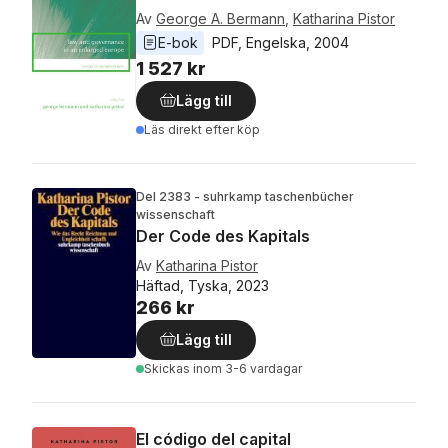
Av
George A. Bermann
,
Katharina Pistor
E-bok
PDF
, 
Engelska
, 
2004
1 527 kr
Lägg till
Läs direkt efter köp
Del 2383 - suhrkamp taschenbücher
wissenschaft
Der Code des Kapitals
Av
Katharina Pistor
Häftad, Tyska, 2023
266 kr
Lägg till
Skickas
inom 3-6 vardagar
El código del capital