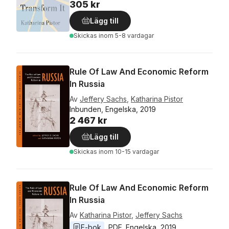
305 kr
Lägg till
Skickas
inom 5-8 vardagar
Rule Of Law And Economic Reform
In Russia
Av
Jeffery Sachs
,
Katharina Pistor
Inbunden, Engelska, 2019
2 467 kr
Lägg till
Skickas
inom 10-15 vardagar
Rule Of Law And Economic Reform
In Russia
Av
Katharina Pistor
,
Jeffery Sachs
E-bok
PDF
, 
Engelska
, 
2019