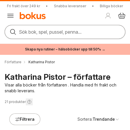
Fri frakt över 249 kr
•
Snabba leveranser
•
Billiga böcker
Sök bok, spel, pussel, penna...
Skapa nya rutiner – hälsoböcker upp till 50% →
Författare
Katharina Pistor
Katharina Pistor – författare
Visar alla böcker från författaren . Handla med fri frakt och
snabb leverans.
21
produkter
Filtrera
Sortera:
Trendande