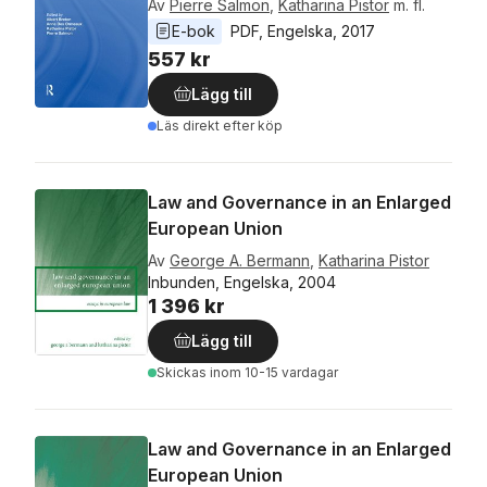
Av
Pierre Salmon
,
Katharina Pistor
m. fl.
E-bok
PDF
, 
Engelska
, 
2017
557 kr
Lägg till
Läs direkt efter köp
Law and Governance in an Enlarged
European Union
Av
George A. Bermann
,
Katharina Pistor
Inbunden, Engelska, 2004
1 396 kr
Lägg till
Skickas
inom 10-15 vardagar
Law and Governance in an Enlarged
European Union