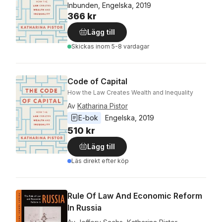
Inbunden, Engelska, 2019
366 kr
Lägg till
Skickas
inom 5-8 vardagar
Code of Capital
How the Law Creates Wealth and Inequality
Av
Katharina Pistor
E-bok
Engelska
, 
2019
510 kr
Lägg till
Läs direkt efter köp
Rule Of Law And Economic Reform
In Russia