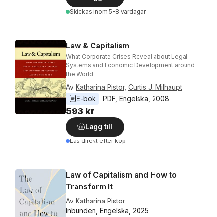
Skickas
inom 5-8 vardagar
Law & Capitalism
What Corporate Crises Reveal about Legal
Systems and Economic Development around
the World
Av
Katharina Pistor
,
Curtis J. Milhaupt
E-bok
PDF
, 
Engelska
, 
2008
593 kr
Lägg till
Läs direkt efter köp
Law of Capitalism and How to
Transform It
Av
Katharina Pistor
Inbunden, Engelska, 2025