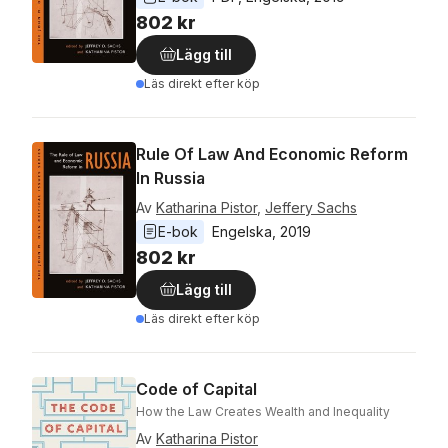
802 kr
Lägg till
Läs direkt efter köp
Rule Of Law And Economic Reform
In Russia
Av
Katharina Pistor
,
Jeffery Sachs
E-bok
Engelska
, 
2019
802 kr
Lägg till
Läs direkt efter köp
Code of Capital
How the Law Creates Wealth and Inequality
Av
Katharina Pistor