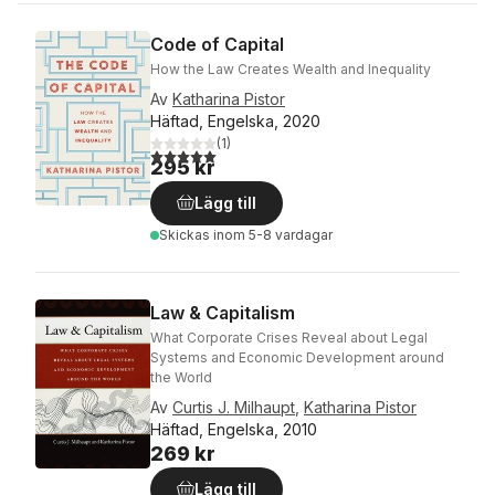
Code of Capital
How the Law Creates Wealth and Inequality
Av
Katharina Pistor
Häftad, Engelska, 2020
(
1
)
5,0
utav 5 stjärnor. Totalt antal röster:
295 kr
Lägg till
Skickas
inom 5-8 vardagar
Law & Capitalism
What Corporate Crises Reveal about Legal
Systems and Economic Development around
the World
Av
Curtis J. Milhaupt
,
Katharina Pistor
Häftad, Engelska, 2010
269 kr
Lägg till