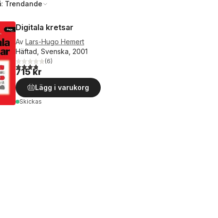
å:
Trendande
Digitala kretsar
Av
Lars-Hugo Hemert
Häftad, Svenska, 2001
(
6
)
3,8
utav 5 stjärnor. Totalt antal röster:
715 kr
Lägg i varukorg
Skickas