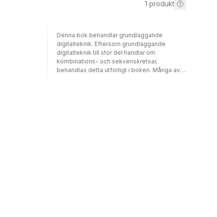
1
produkt
Denna bok behandlar grundläggande
digitalteknik. Eftersom grundläggande
digitalteknik till stor del handlar om
kombinations- och sekvenskretsar,
behandlas detta utförligt i boken. Många av
kretsarna beskrivs också i det
standardiserade hårdvarubeskrivande
språket VHDL, som används i allt fler
syntesverktyg. På så sätt ges en liten
introduktion till VHDL och dess användning
vid syntes av enkla fundamentala digitala
kretsar.I boken ingår ett stort antal
övningsuppgifter med svar.I denna tredje
upplaga av boken har en pedagogisk
bearbetning gjorts. Mindre viktiga avsnitt,
såsom t.ex. tillståndsminimering och JK-
vippor, har lyfts bort. Avsnittet om VHDL har
fräschats upp.Boken är avsedd för utbildning
i digitalteknik på högskolenivå. Den kan
också användas av den som på egen hand
vill lära sig digitalteknik. Inga särskilda