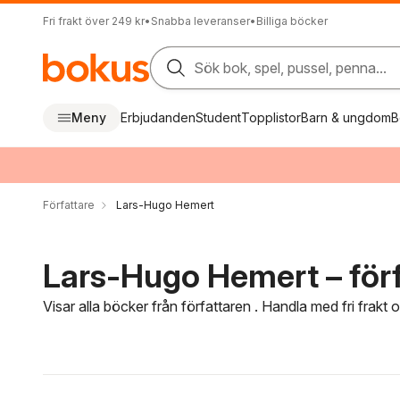
Fri frakt över 249 kr
•
Snabba leveranser
•
Billiga böcker
Sök bok, spel, pussel, penna...
Meny
Erbjudanden
Student
Topplistor
Barn & ungdom
B
Författare
Lars-Hugo Hemert
Lars-Hugo Hemert – förf
Visar alla böcker från författaren . Handla med fri frakt
Hoppa över filtreringsmeny