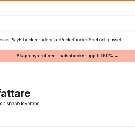
okus Play
E-böcker
Ljudböcker
Pocketböcker
Spel och pussel
Skapa nya rutiner – hälsoböcker upp till 50% →
attare
 och snabb leverans.