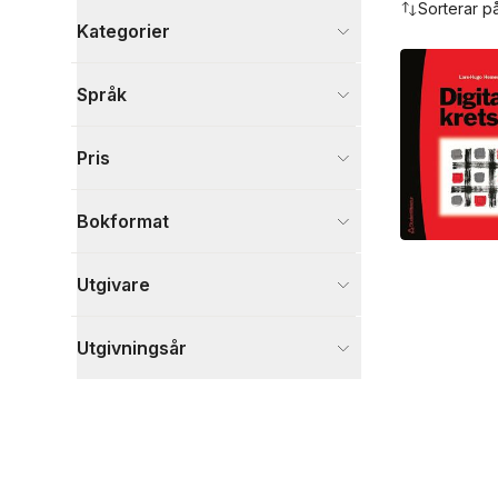
Sorterar p
Kategorier
Böcker
Språk
Naturvetenskap och teknik
1
Visa fler
Pris
Visa fler
Bokformat
Utgivare
Utgivningsår