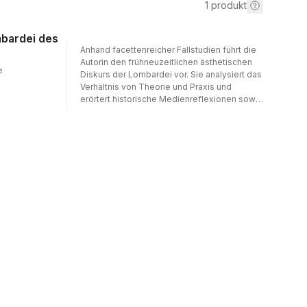
1
produkt
mbardei des
Anhand facettenreicher Fallstudien führt die
Autorin den frühneuzeitlichen ästhetischen
e
Diskurs der Lombardei vor. Sie analysiert das
Verhältnis von Theorie und Praxis und
erörtert historische Medienreflexionen sowie
Wissensfragen.Aus kunsthistorischer,
literaturwissenschaftlicher und
wissensgeschichtlicher Perspektive
analysiert Mira Becker-Sawatzky
bildkünstlerische Praxis und textverfasste
Theorie in ihrem teils dialogischen, teils
diskrepanten Verhältnis zueinander. Dazu
werden in thematischen Clustern Malerei,
Zeichnung, Bildhauerei, Dichtung und
Traktatistik mit ihrer je spezifischen
Medialität und Materialität zueinander ins
Verhältnis gesetzt. Betrachtet werden Um-
Ordnungen der Wissenshierarchie, die
Pluralität des Paragone, die Virulenz
grotesker Ästhetik, die Konzeption
künstlerischer Stile, die