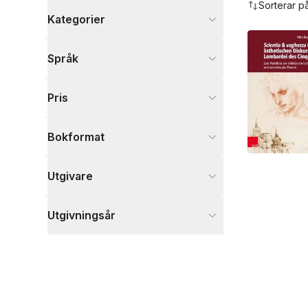
Sorterar p
Kategorier
Böcker
Språk
Kultur
1
Visa fler
Pris
Visa fler
Bokformat
Utgivare
Utgivningsår