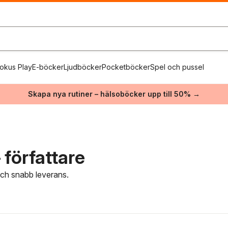
okus Play
E-böcker
Ljudböcker
Pocketböcker
Spel och pussel
Skapa nya rutiner – hälsoböcker upp till 50% →
författare
 och snabb leverans.