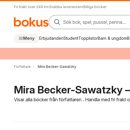
Fri frakt över 249 kr
•
Snabba leveranser
•
Billiga böcker
Sök bok, spel, pussel, penna...
Meny
Erbjudanden
Student
Topplistor
Barn & ungdom
B
Författare
Mira Becker-Sawatzky
Mira Becker-Sawatzky – 
Visar alla böcker från författaren . Handla med fri frakt
Hoppa över filtreringsmeny