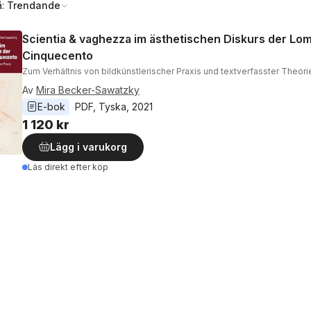
å:
Trendande
Scientia & vaghezza im ästhetischen Diskurs der Lo
Cinquecento
Zum Verhältnis von bildkünstlerischer Praxis und textverfasster Theori
Av
Mira Becker-Sawatzky
E-bok
PDF
, 
Tyska
, 
2021
1 120 kr
Lägg i varukorg
Läs direkt efter köp