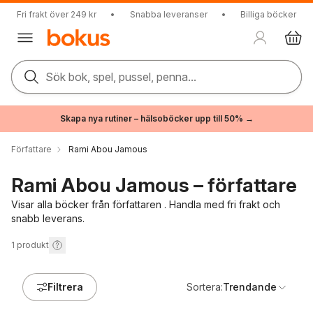
Fri frakt över 249 kr
•
Snabba leveranser
•
Billiga böcker
Sök bok, spel, pussel, penna...
Skapa nya rutiner – hälsoböcker upp till 50% →
Författare
Rami Abou Jamous
Rami Abou Jamous – författare
Visar alla böcker från författaren . Handla med fri frakt och
snabb leverans.
1
produkt
Filtrera
Sortera:
Trendande