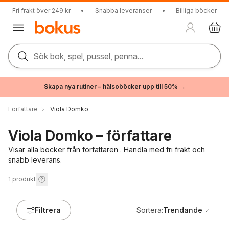
Fri frakt över 249 kr
•
Snabba leveranser
•
Billiga böcker
Sök bok, spel, pussel, penna...
Skapa nya rutiner – hälsoböcker upp till 50% →
Författare
Viola Domko
Viola Domko – författare
Visar alla böcker från författaren . Handla med fri frakt och
snabb leverans.
1
produkt
Filtrera
Sortera:
Trendande