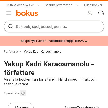
Fri frakt över 249 kr
•
Snabba leveranser
•
Billiga böcker
Sök bok, spel, pussel, penna...
Skapa nya rutiner – hälsoböcker upp till 50% →
Författare
Yakup Kadri Karaosmanolu
Yakup Kadri Karaosmanolu –
författare
Visar alla böcker från författaren . Handla med fri frakt och
snabb leverans.
2
produkter
Filtrera
Sortera:
Trendande