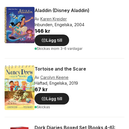
Aladdin (Disney Aladdin)
Av
Karen Kreider
Inbunden, Engelska, 2004
146 kr
Lägg till
Skickas
inom 3-6 vardagar
Tortoise and the Scare
Av
Carolyn Keene
Häftad, Engelska, 2019
67 kr
Lägg till
Skickas
Dork Diaries Boxed Set (Books 4-6):