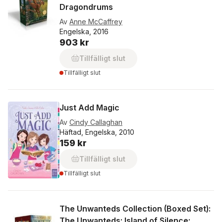
Dragondrums
Av
Anne McCaffrey
Engelska, 2016
903 kr
Tillfälligt slut
Tillfälligt slut
Just Add Magic
Av
Cindy Callaghan
Häftad, Engelska, 2010
159 kr
Tillfälligt slut
Tillfälligt slut
The Unwanteds Collection (Boxed Set):
The Unwanteds; Island of Silence;