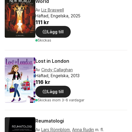
World
Av
Liz Braswell
Häftad, Engelska, 2025
111 kr
Lägg till
Skickas
Lost in London
Av
Cindy Callaghan
Häftad, Engelska, 2013
116 kr
Lägg till
Skickas
inom 3-6 vardagar
Reumatologi
Av
Lars Rönnblom
,
Anna Rudin
m. fl.