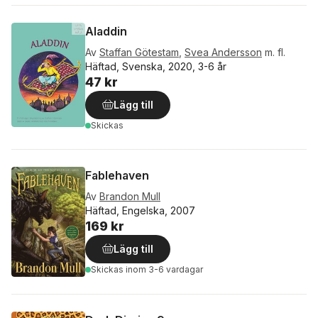
Aladdin
Av
Staffan Götestam
,
Svea Andersson
m. fl.
Häftad, Svenska, 2020, 3-6 år
47 kr
Lägg till
Skickas
Fablehaven
Av
Brandon Mull
Häftad, Engelska, 2007
169 kr
Lägg till
Skickas
inom 3-6 vardagar