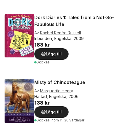
Dork Diaries 1: Tales from a Not-So-
Fabulous Life
Av
Rachel Renée Russell
Inbunden, Engelska, 2009
183 kr
Lägg till
Skickas
Misty of Chincoteague
Av
Marguerite Henry
Häftad, Engelska, 2006
138 kr
Lägg till
Skickas
inom 11-20 vardagar