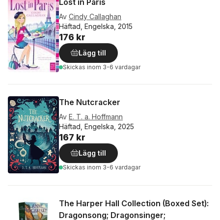
Lost in Paris
Av
Cindy Callaghan
Häftad, Engelska, 2015
176 kr
Lägg till
Skickas
inom 3-6 vardagar
The Nutcracker
Av
E. T. a. Hoffmann
Häftad, Engelska, 2025
167 kr
Lägg till
Skickas
inom 3-6 vardagar
The Harper Hall Collection (Boxed Set):
Dragonsong; Dragonsinger;