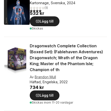
Kartonnage, Svenska, 2024
(
1
)
4,0
utav 5 stjärnor. Totalt antal röster:
532 kr
Lägg till
Skickas
Dragonwatch Complete Collection
(Boxed Set): (Fablehaven Adventures)
Dragonwatch; Wrath of the Dragon
King; Master of the Phantom Isle;
Champion of th
Av
Brandon Mull
Häftad, Engelska, 2022
734 kr
Lägg till
Skickas
inom 11-20 vardagar