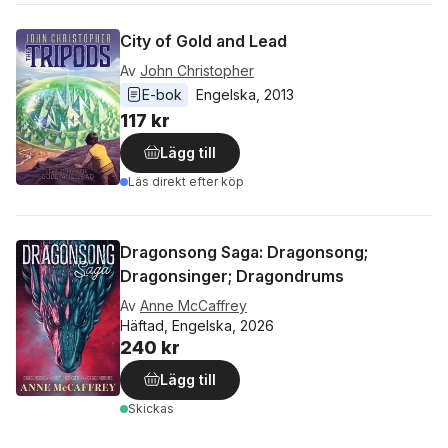
City of Gold and Lead
Av
John Christopher
E-bok
Engelska
, 
2013
117 kr
Lägg till
Läs direkt efter köp
Dragonsong Saga: Dragonsong;
Dragonsinger; Dragondrums
Av
Anne McCaffrey
Häftad, Engelska, 2026
240 kr
Lägg till
Skickas