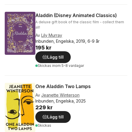
Aladdin (Disney Animated Classics)
A deluxe gift book of the classic film - collect them
all!
Av
Lily Murray
Inbunden, Engelska, 2019, 6-9 år
195 kr
Lägg till
Skickas
inom 5-8 vardagar
One Aladdin Two Lamps
Av
Jeanette Winterson
Inbunden, Engelska, 2025
229 kr
Lägg till
Skickas