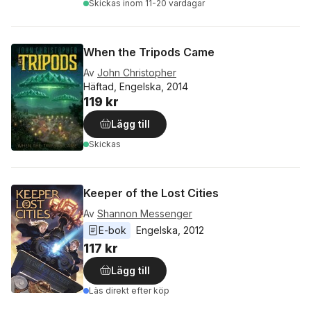
Skickas
inom 11-20 vardagar
When the Tripods Came
Av
John Christopher
Häftad, Engelska, 2014
119 kr
Lägg till
Skickas
Keeper of the Lost Cities
Av
Shannon Messenger
E-bok
Engelska
, 
2012
117 kr
Lägg till
Läs direkt efter köp