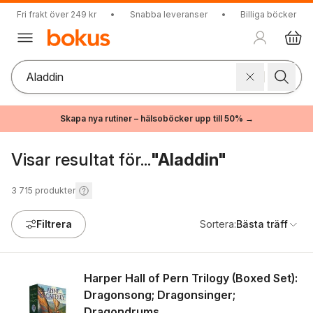
Fri frakt över 249 kr
•
Snabba leveranser
•
Billiga böcker
Skapa nya rutiner – hälsoböcker upp till 50% →
Visar resultat för...
"Aladdin"
3 715
produkter
Filtrera
Sortera:
Bästa träff
Harper Hall of Pern Trilogy (Boxed Set):
Dragonsong; Dragonsinger;
Dragondrums