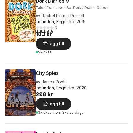
Dork Diaries 9
Tales from a Not-So-Dorky Drama Queen
Av
Rachel Renee Russell
Inbunden, Engelska, 2015
(
1
)
5,0
utav 5 stjärnor. Totalt antal röster:
183 kr
Lägg till
Skickas
City Spies
Av
James Ponti
Inbunden, Engelska, 2020
298 kr
Lägg till
Skickas
inom 3-6 vardagar