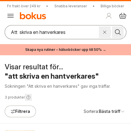
Fri frakt över 249 kr
•
Snabba leveranser
•
Billiga böcker
Skapa nya rutiner – hälsoböcker upp till 50% →
Visar resultat för...
"att skriva en hantverkares"
Sökningen "Att skriva en hanverkares" gav inga träffar.
3
produkter
Filtrera
Sortera:
Bästa träff