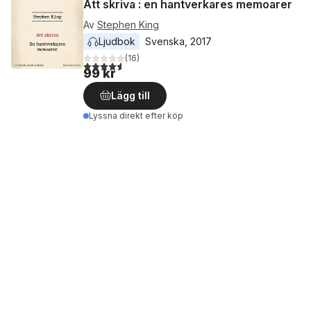
Att skriva : en hantverkares memoarer
Av
Stephen King
Ljudbok
Svenska
, 
2017
(
16
)
4,6
utav 5 stjärnor. Totalt antal röster:
99 kr
Lägg till
Lyssna direkt efter köp