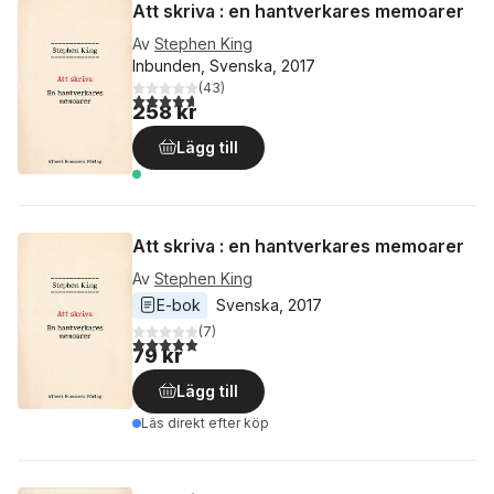
Att skriva : en hantverkares memoarer
Av
Stephen King
Inbunden, Svenska, 2017
(
43
)
4,7
utav 5 stjärnor. Totalt antal röster:
258 kr
Lägg till
Att skriva : en hantverkares memoarer
Av
Stephen King
E-bok
Svenska
, 
2017
(
7
)
4,9
utav 5 stjärnor. Totalt antal röster:
79 kr
Lägg till
Läs direkt efter köp