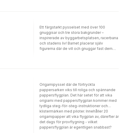
är lätt att nå pusslet och att det är lätt att
pussla tillsammans.Mått på pussel: 97 x 33
cm.
Ett färgstarkt pysselset med över 100
gnuggisar och tre stora bakgrunder –
inspirerade av byggarbetsplatsen, racerbana
och stadens liv! Barnet placerar själv
figurerna där de vill och gnuggar fast dem
med en penna. En enkel och kreativ aktivitet
som låter barnen skapa egna fartfyllda
världar och berättelser. Perfekt för en stunds
lugn och lekfull skaparglädje!Innehåll: 3
tryckta bakgrunder (21 x 30 cm), 3 ark med
gnuggisar med totalt över 100
Origamipyssel där de förtryckta
motivTillverkare/importör:Djeco3 Rue des
pappersarken viks till roliga och spännande
Grande Augustins75006
pappersflygplan. Det här setet för att vika
Parisinfo@djeco.com
origiami med pappersflygplan kommer med
tydliga steg-för-steg-instruktioner och
klistermärken med piloter. Innehåller 20
origamipapper att vika flygplan av, därefter är
det dags för provflygning - vilket
pappersflygplan är egentligen snabbast?