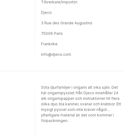
Tillverkare/importör:
Djeco
3 Rue des Grande Augustins
75006 Paris
Frankrike
info@djeco.com
Söta djurfamiljer i origami att vika själv. Det
här origamipysslet från Djeco innehåller 24
ark origamipapper och instruktioner till flera
olika djur, bla kaniner, svanar och krabbor. Ett
mysigt pyssel som inte kräver något
ytterligare material än det som kommer i
förpackningen.