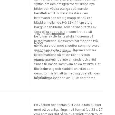
flyttas om och om igen för att skapa nya
bilder och väcka otaliga spännande
berättelser till liv. Setet består av en
lättanvänd och stadig mapp där du kan
bläddra mellan de två 22 x 44 cm stora
bakgrundsbilderna som har inspirerats av
flera olika sagor, bilder som är redo att
Tillverkare/importör:
befolkas av de fantasifulla figurerna på
klistermärkena. Dessutom har mappen två
Djeco
utvikbara sidor med siluetter som motsvarar
var och en av de cirka 50 återanvändbara
3 Rue des Grande Augustins
klistermärkena så att de kan förvaras
strukturerat när de inte används och alltid
75006 Paris
finnas till hands samt vara enkla att hitta. Det
här är en rolig och kladdfri aktivitet som
Frankrike
dessutom är lätt att ta med sig överallt i den
info@djeco.com
miljövänliga mappen av FSC®️ certifierad
kartong. Innehåll: 1 stadig mapp med två
stora bakgrunder (22 x 44 cm utvikta) och
runt 50 återanvändbara klistermärken i vinyl.
Ett vackert och fantasifullt 200-bitars pussel
med ett ovanligt långsmalt format (ca 33 x 97
cm) som gör det både överskådligt och roligt