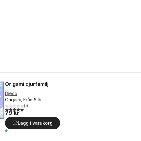
Origami djurfamilj
Djeco
Origami, Från 6 år
(
1
)
5,0
utav 5 stjärnor. Totalt antal röster:
79 kr
Lägg i varukorg