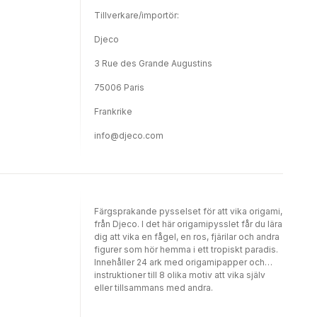
Tillverkare/importör:
Djeco
3 Rue des Grande Augustins
75006 Paris
Frankrike
info@djeco.com
Färgsprakande pysselset för att vika origami,
från Djeco. I det här origamipysslet får du lära
dig att vika en fågel, en ros, fjärilar och andra
figurer som hör hemma i ett tropiskt paradis.
Innehåller 24 ark med origamipapper och
instruktioner till 8 olika motiv att vika själv
eller tillsammans med andra.