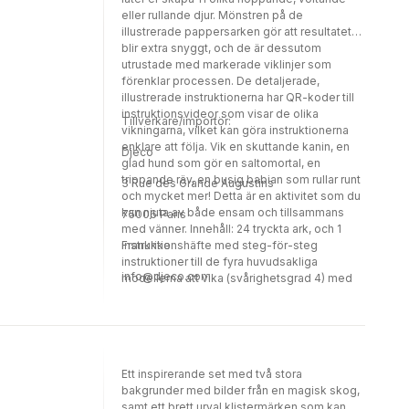
eller rullande djur. Mönstren på de
illustrerade pappersarken gör att resultatet
blir extra snyggt, och de är dessutom
utrustade med markerade viklinjer som
förenklar processen. De detaljerade,
illustrerade instruktionerna har QR-koder till
instruktionsvideor som visar de olika
Tillverkare/importör:
vikningarna, vilket kan göra instruktionerna
enklare att följa. Vik en skuttande kanin, en
Djeco
glad hund som gör en saltomortal, en
trippande räv, en busig babian som rullar runt
3 Rue des Grande Augustins
och mycket mer! Detta är en aktivitet som du
kan njuta av både ensam och tillsammans
75006 Paris
med vänner. Innehåll: 24 tryckta ark, och 1
instruktionshäfte med steg-för-steg
Frankrike
instruktioner till de fyra huvudsakliga
info@djeco.com
modellerna att vika (svårighetsgrad 4) med
tillhörande instruktionsvideor via QR-koder.
Ett inspirerande set med två stora
bakgrunder med bilder från en magisk skog,
samt ett brett urval klistermärken som kan