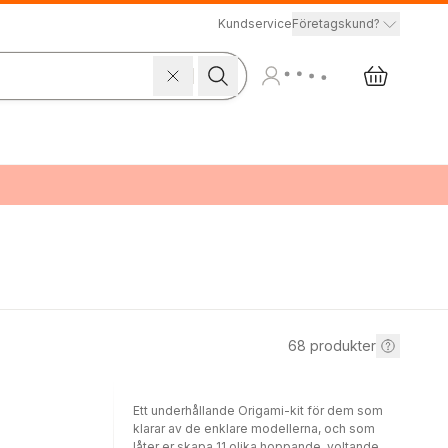
Kundservice
Företagskund?
68
produkter
Ett underhållande Origami-kit för dem som
klarar av de enklare modellerna, och som
låter er skapa 11 olika hoppande, voltande