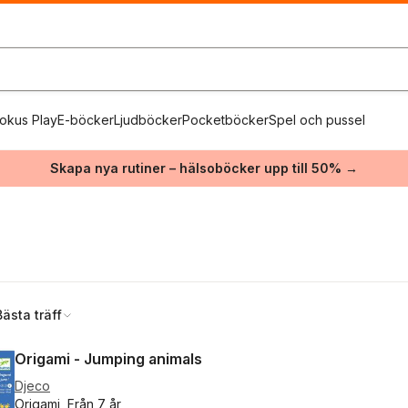
okus Play
E-böcker
Ljudböcker
Pocketböcker
Spel och pussel
Skapa nya rutiner – hälsoböcker upp till 50% →
Bästa träff
Origami - Jumping animals
Djeco
Origami, Från 7 år