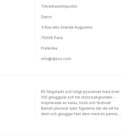
Tillverkare/importör:
Djeco
3 Rue des Grande Augustins
75006 Paris
Frankrike
info@djeco.com
Ett färgstarkt och roligt pysselset med över
100 gnuggisar och tre stora bakgrunder –
inspirerade av kalas, tivoli och festival!
Barnet placerar själv figurerna där de vill ha
dem och gnuggar fast dem med en penna.
En enkel och kreativ aktivitet som låter
barnen skapa egna fantasifulla världar och
berättelser. Perfekt för en stunds lugn och
lekfull skaparglädje!Innehåller: 3 tryckta