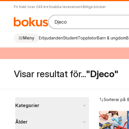
Fri frakt över 249 kr
•
Snabba leveranser
•
Billiga böcker
Meny
Erbjudanden
Student
Topplistor
Barn & ungdom
B
Visar resultat för...
"Djeco"
Hoppa över filtreringsmeny
Sorterar på:
Kategorier
Visa fler
Ålder
Övrigt sortiment