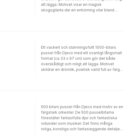
att lägga. Motivet visar en magisk
skogsglänta där en enhörning vilar bland
blommor och charmiga djurvänner – fullt av
små, spännande detaljer att upptäcka. Ett
inspirerande sätt för barn och vuxna att
utforska illustration och form, samtidigt som
de tränar koncentration och tålamod.
Levereras i dekorativ ask med affisch i
Ett vackert och stämningsfullt 1000-bitars
naturlig storlek vilken kan användas som en
pussel från Djeco med ett ovanligt långsmalt
referens när man lägger pusslet. Tillverkat i
format (ca 33 x 97 cm) som gör det både
Europa.
överskådligt och roligt att lägga. Motivet
skildrar en drömlik, poetisk värld full av färg
och detaljer – perfekt för dig som uppskattar
design och lugna stunder. Pusslet levereras i
en dekorativ ask med medföljande affisch i
naturlig storlek. Tillverkat i Europa med hög
kvalitet
500 bitars pussel från Djeco med motiv av en
färgstark orkester. De 500 pusselbitarna
föreställer fantasifulla djur och fantastiska
vidunder som musiker. Det finns många
roliga, konstiga och fantasieggande detaljer
att upptäcka. Det avlånga formatet gör att det