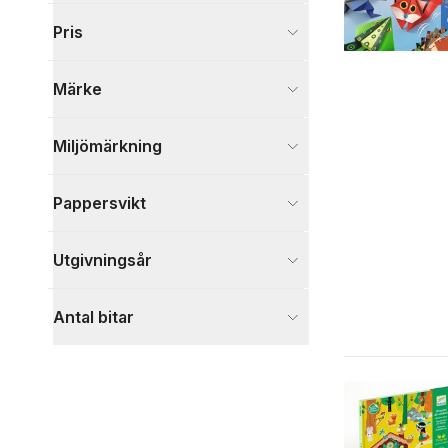
Måla och pyssla
43
Pris
Spel och pussel
21
Anteckning
2
Märke
Hem & Fritid
2
Visa fler
Miljömärkning
Pappersvikt
Utgivningsår
Antal bitar