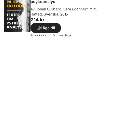
psykoanalys
Av
Johan Cullberg
,
Sara Edenheim
m. fl.
Häftad, Svenska, 2015
214 kr
Lägg till
Skickas
inom 5-8 vardagar