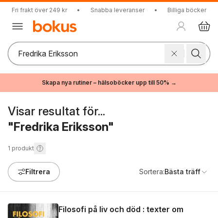
Fri frakt över 249 kr
•
Snabba leveranser
•
Billiga böcker
Skapa nya rutiner – hälsoböcker upp till 50% →
Visar resultat för...
"Fredrika Eriksson"
1
produkt
Filtrera
Sortera:
Bästa träff
Filosofi på liv och död : texter om