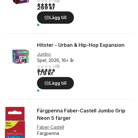
(
1
)
5,0
utav 5 stjärnor. Totalt antal röster:
269 kr
Lägg till
Hitster - Urban & Hip-Hop Expansion
Jumbo
Spel, 2026, 16+ år
(
1
)
5,0
utav 5 stjärnor. Totalt antal röster:
179 kr
Lägg till
Färgpenna Faber-Castell Jumbo Grip
Neon 5 färger
Faber-Castell
Färgpenna