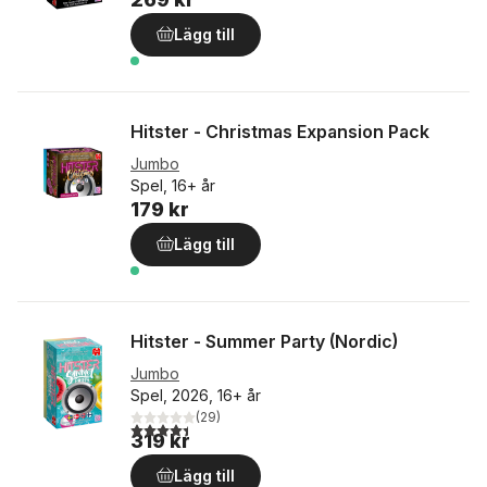
Lägg till
Hitster - Christmas Expansion Pack
Jumbo
Spel, 16+ år
179 kr
Lägg till
Hitster - Summer Party (Nordic)
Jumbo
Spel, 2026, 16+ år
(
29
)
4,4
utav 5 stjärnor. Totalt antal röster:
319 kr
Lägg till