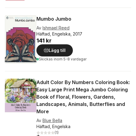
Mumbo Jumbo
Av
Ishmael Reed
Häftad, Engelska, 2017
141 kr
Lägg till
Skickas
inom 5-8 vardagar
Adult Color By Numbers Coloring Book:
Easy Large Print Mega Jumbo Coloring
Book of Floral, Flowers, Gardens,
Landscapes, Animals, Butterflies and
More
Av
Blue Bella
Häftad, Engelska
(
1
)
1,0
utav 5 stjärnor. Totalt antal röster: