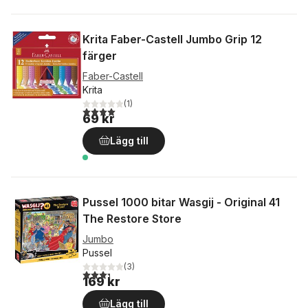
Krita Faber-Castell Jumbo Grip 12
färger
Faber-Castell
Krita
(
1
)
4,0
utav 5 stjärnor. Totalt antal röster:
69 kr
Lägg till
Pussel 1000 bitar Wasgij - Original 41
The Restore Store
Jumbo
Pussel
(
3
)
3,3
utav 5 stjärnor. Totalt antal röster:
169 kr
Lägg till