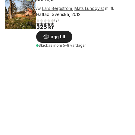
Av
Lars Bergström
,
Mats Lundqvist
m. fl.
Häftad, Svenska, 2012
(
2
)
5,0
utav 5 stjärnor. Totalt antal röster:
325 kr
Lägg till
Skickas
inom 5-8 vardagar