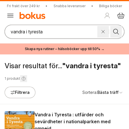
Fri frakt över 249 kr
•
Snabba leveranser
•
Billiga böcker
Skapa nya rutiner – hälsoböcker upp till 50% →
Visar resultat för...
"vandra i tyresta"
1
produkt
Filtrera
Sortera:
Bästa träff
Vandra i Tyresta : utfärder och
sevärdheter i nationalparken med
omnejd