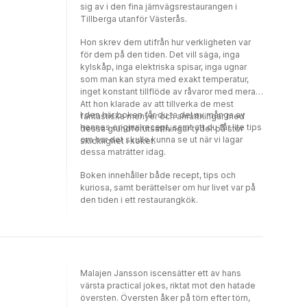
sig av i den fina järnvägsrestaurangen i
Tillberga utanför Västerås.
Hon skrev dem utifrån hur verkligheten var
för dem på den tiden. Det vill säga, inga
kylskåp, inga elektriska spisar, inga ugnar
som man kan styra med exakt temperatur,
inget konstant tillflöde av råvaror med mera.
Att hon klarade av att tillverka de mest
I den här boken får du ta del av många av
fantastiska menyer och anrättningar med
hennes originalrecept, samt att du får lite tips
dessa grundförutsättningar tyder på stor
om hur det skulle kunna se ut när vi lagar
skicklighet i köket.
dessa maträtter idag.
Boken innehåller både recept, tips och
kuriosa, samt berättelser om hur livet var på
den tiden i ett restaurangkök.
Malajen Jansson iscensätter ett av hans
värsta practical jokes, riktat mot den hatade
översten. Översten åker på törn efter törn,