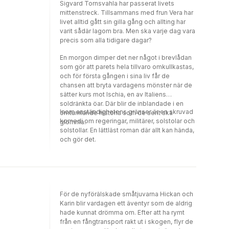
Sigvard Tornsvahla har passerat livets
mittenstreck. Tillsammans med frun Vera har
livet alltid gått sin gilla gång och allting har
varit sådär lagom bra. Men ska varje dag vara
precis som alla tidigare dagar?
En morgon dimper det ner något i brevlådan
som gör att parets hela tillvaro omkullkastas,
och för första gången i sina liv får de
chansen att bryta vardagens mönster när de
sätter kurs mot Ischia, en av Italiens
soldränkta öar. Där blir de inblandade i en
Inom anständighetens gränser är en skruvad
omtumlande historia som de sent ska
komedi om regeringar, militärer, solstolar och
glömma.
solstollar. En lättläst roman där allt kan hända,
och gör det.
För de nyförälskade småtjuvarna Hickan och
Karin blir vardagen ett äventyr som de aldrig
hade kunnat drömma om. Efter att ha rymt
från en fångtransport rakt ut i skogen, flyr de