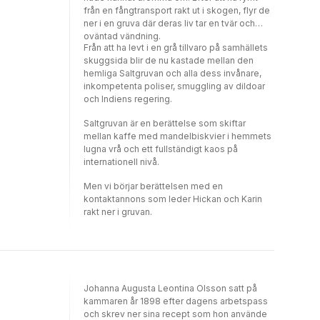
från en fångtransport rakt ut i skogen, flyr de
ner i en gruva där deras liv tar en tvär och
oväntad vändning.
Från att ha levt i en grå tillvaro på samhällets
skuggsida blir de nu kastade mellan den
hemliga Saltgruvan och alla dess invånare,
inkompetenta poliser, smuggling av dildoar
och Indiens regering.
Saltgruvan är en berättelse som skiftar
mellan kaffe med mandelbiskvier i hemmets
lugna vrå och ett fullständigt kaos på
internationell nivå.
Men vi börjar berättelsen med en
kontaktannons som leder Hickan och Karin
rakt ner i gruvan.
Johanna Augusta Leontina Olsson satt på
kammaren år 1898 efter dagens arbetspass
och skrev ner sina recept som hon använde