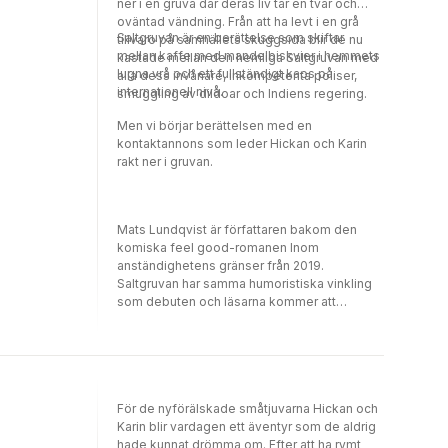
ner i en gruva där deras liv tar en tvär och
oväntad vändning. Från att ha levt i en grå
Saltgruvan är en berättelse som skiftar
tillvaro på samhällets skuggsida blir de nu
mellan kaffe med mandelbiskvier i hemmets
kastade mellan den hemliga Saltgruvan med
lugna vrå och ett fullständigt kaos på
alla dess invånare, inkompetenta poliser,
internationell nivå.
smuggling av dildoar och Indiens regering.
Men vi börjar berättelsen med en
kontaktannons som leder Hickan och Karin
rakt ner i gruvan.
Mats Lundqvist är författaren bakom den
komiska feel good-romanen Inom
anständighetens gränser från 2019.
Saltgruvan har samma humoristiska vinkling
som debuten och läsarna kommer att
uppskatta den skruvade handlingen även i
denna bok. Mats har en underfundig och
komisk skrivstil och kan beskriva miljöer,
situationer och personer på ett dråpligt sätt
vilket gör Saltgruvan till en glädjespridare
För de nyförälskade småtjuvarna Hickan och
och bladvändare.
Karin blir vardagen ett äventyr som de aldrig
hade kunnat drömma om. Efter att ha rymt