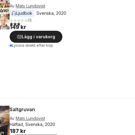
Av
Mats Lundqvist
Ljudbok
Svenska
, 
2020
(
1
)
3,0
utav 5 stjärnor. Totalt antal röster:
149 kr
Lägg i varukorg
Lyssna direkt efter köp
Saltgruvan
Av
Mats Lundqvist
Häftad, Svenska, 2020
187 kr