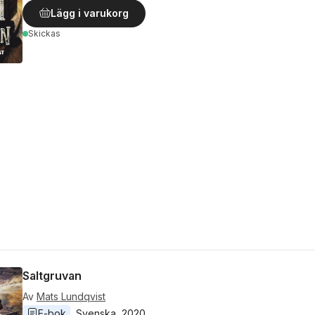
Lägg i varukorg
Skickas
Saltgruvan
Av
Mats Lundqvist
E-bok
Svenska
, 
2020