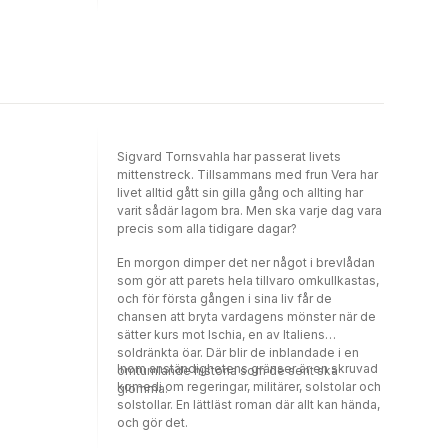
hällmarkerna och det unika
sprickdalslandskapet, eller gå längs kusten
och spana efter fåglar vid några av
Södertörns finaste
Sigvard Tornsvahla har passerat livets
mittenstreck. Tillsammans med frun Vera har
livet alltid gått sin gilla gång och allting har
varit sådär lagom bra. Men ska varje dag vara
precis som alla tidigare dagar?
En morgon dimper det ner något i brevlådan
som gör att parets hela tillvaro omkullkastas,
och för första gången i sina liv får de
chansen att bryta vardagens mönster när de
sätter kurs mot Ischia, en av Italiens
soldränkta öar. Där blir de inblandade i en
Inom anständighetens gränser är en skruvad
omtumlande historia som de sent ska
komedi om regeringar, militärer, solstolar och
glömma.
solstollar. En lättläst roman där allt kan hända,
och gör det.