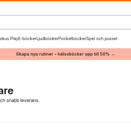
okus Play
E-böcker
Ljudböcker
Pocketböcker
Spel och pussel
Skapa nya rutiner – hälsoböcker upp till 50% →
are
 och snabb leverans.