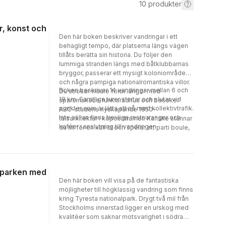
10
produkter
r, konst och
Den här boken beskriver vandringar i ett
behagligt tempo, där platserna längs vägen
tillåts berätta sin historia. Du följer den
lummiga stranden längs med båtklubbarnas
bryggor, passerar ett mysigt koloniområde
och några pampiga nationalromantiska villor.
Boken beskriver 14 vandringar mellan 6 och
Du strosar vidare förbi längor med
18 km. Samtliga turer startar och slutar vid
sparsmakade funkisradhus och besöker
punkter som är lätta att nå med kollektivtrafik.
ABC-stadens nyskapande 1950-
Inte sällan finns trevliga restauranger och
talsarkitektur i köpcentrumet. Kanske stannar
kaféer i anslutning till vandringen.
du till för en kall öl och spelar ett parti boule,
eller tar en fika på ett kafé du inte visste
fanns.
alparken med
Den här boken vill visa på de fantastiska
möjligheter till högklassig vandring som finns
kring Tyresta nationalpark. Drygt två mil från
Stockholms innerstad ligger en urskog med
kvalitéer som saknar motsvarighet i södra
Sverige. Här kan du vandra i timmar genom