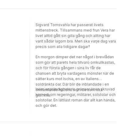
Sigvard Tornsvahla har passerat livets
mittenstreck. Tillsammans med frun Vera har
livet alltid gått sin gilla gång och allting har
varit sådär lagom bra. Men ska varje dag vara
precis som alla tidigare dagar?
En morgon dimper det ner något i brevlådan
som gör att parets hela tillvaro omkullkastas,
och för första gången i sina liv får de
chansen att bryta vardagens mönster när de
sätter kurs mot Ischia, en av Italiens
soldränkta öar. Där blir de inblandade i en
Inom anständighetens gränser är en skruvad
omtumlande historia som de sent ska
komedi om regeringar, militärer, solstolar och
glömma.
solstollar. En lättläst roman där allt kan hända,
och gör det.