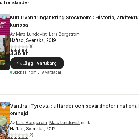
å:
Trendande
Kulturvandringar kring Stockholm : Historia, arkitektu
kuriosa
Av
Mats Lundqvist
,
Lars Bergström
Häftad, Svenska, 2019
(
6
)
4,5
utav 5 stjärnor. Totalt antal röster:
336 kr
Lägg i varukorg
Skickas
inom 5-8 vardagar
Vandra i Tyresta : utfärder och sevärdheter i nation
omnejd
Av
Lars Bergström
,
Mats Lundqvist
m. fl.
Häftad, Svenska, 2012
(
2
)
5,0
utav 5 stjärnor. Totalt antal röster: