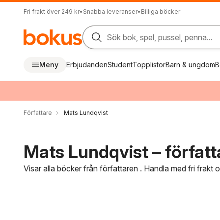
Fri frakt över 249 kr
•
Snabba leveranser
•
Billiga böcker
Sök bok, spel, pussel, penna...
Meny
Erbjudanden
Student
Topplistor
Barn & ungdom
B
Författare
Mats Lundqvist
Mats Lundqvist – författ
Visar alla böcker från författaren . Handla med fri frakt
Hoppa över filtreringsmeny