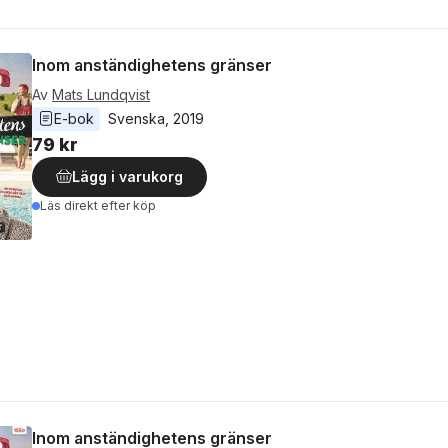
Inom anständighetens gränser
Av
Mats Lundqvist
E-bok
Svenska
, 
2019
79 kr
Lägg i varukorg
Läs direkt efter köp
Inom anständighetens gränser