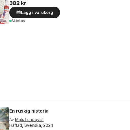
382 kr
Lägg i varukorg
Skickas
En ruskig historia
Av
Mats Lundqvist
Häftad, Svenska, 2024