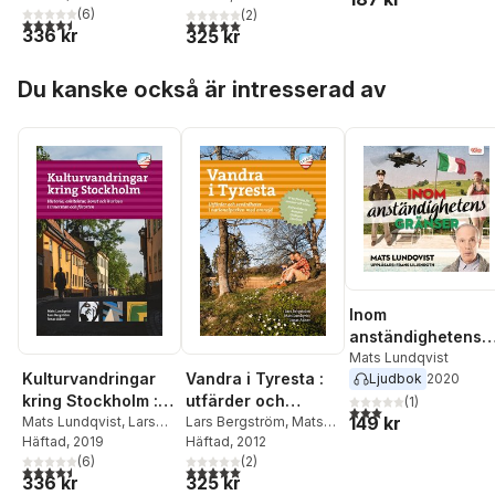
(
6
)
(
2
)
med omnejd
4,5
utav 5 stjärnor. Totalt antal röster:
5,0
utav 5 stjärnor. Totalt antal röster:
336 kr
325 kr
Hoppa över listan
Du kanske också är intresserad av
Inom
anständighetens
gränser
Mats Lundqvist
Kulturvandringar
Vandra i Tyresta :
Ljudbok
2020
kring Stockholm :
utfärder och
(
1
)
3,0
utav 5 stjärnor. Tota
149 kr
Historia, arkitektur,
Mats Lundqvist
,
Lars
sevärdheter i
Lars Bergström
,
Mats
Bergström
Häftad
, 2019
Lundqvist
Häftad
, 2012
,
Jonas Adner
konst och kuriosa
nationalparken
(
6
)
(
2
)
med omnejd
4,5
utav 5 stjärnor. Totalt antal röster:
5,0
utav 5 stjärnor. Totalt antal röster:
336 kr
325 kr