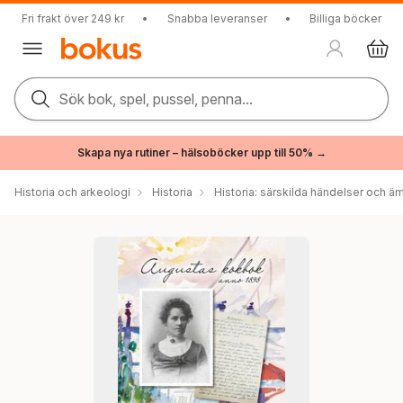
Fri frakt över 249 kr
•
Snabba leveranser
•
Billiga böcker
Sök bok, spel, pussel, penna...
Skapa nya rutiner – hälsoböcker upp till 50% →
Historia och arkeologi
Historia
Historia: särskilda händelser och ä