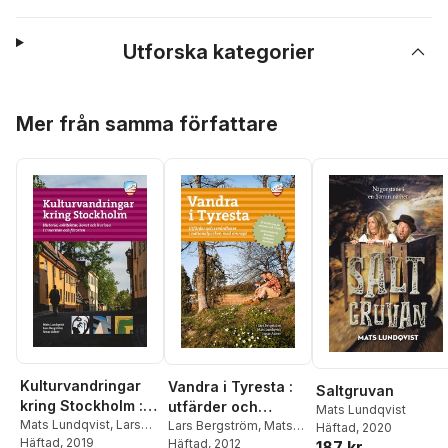
Utforska kategorier
Hoppa över listan
Mer från samma författare
Kulturvandringar
Vandra i Tyresta :
Saltgruvan
kring Stockholm :
utfärder och
Mats Lundqvist
Historia, arkitektur,
Mats Lundqvist
,
Lars
sevärdheter i
Lars Bergström
,
Mats
Häftad
, 2020
Bergström
Häftad
, 2019
Lundqvist
Häftad
, 2012
,
Jonas Adner
konst och kuriosa
187 kr
nationalparken