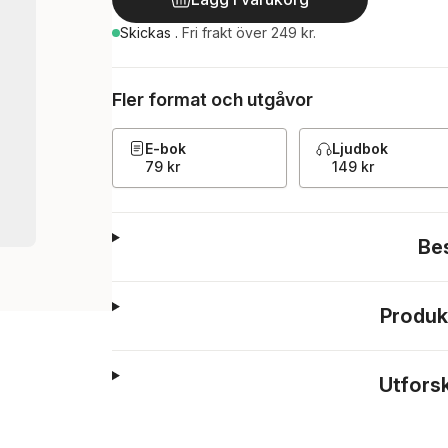
Skickas
.
Fri frakt över 249 kr.
Fler format och utgåvor
E-bok
Ljudbok
79 kr
149 kr
Be
Produk
Utfors