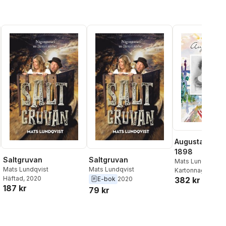
Augustas kok
1898
Saltgruvan
Saltgruvan
Mats Lundqvist
Mats Lundqvist
Mats Lundqvist
Kartonnage
, 2021
Häftad
, 2020
E-bok
2020
382 kr
187 kr
79 kr