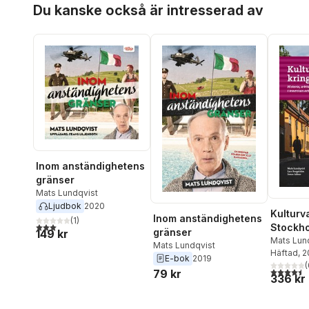
Hoppa över listan
Du kanske också är intresserad av
Inom anständighetens
gränser
Mats Lundqvist
Ljudbok
2020
Kulturv
Inom anständighetens
(
1
)
3,0
utav 5 stjärnor. Totalt antal röster:
Stockhol
gränser
149 kr
arkitekt
Mats Lun
Mats Lundqvist
Bergströ
Häftad
, 
kuriosa
E-bok
2019
(
4,5
utav 5 
79 kr
336 kr