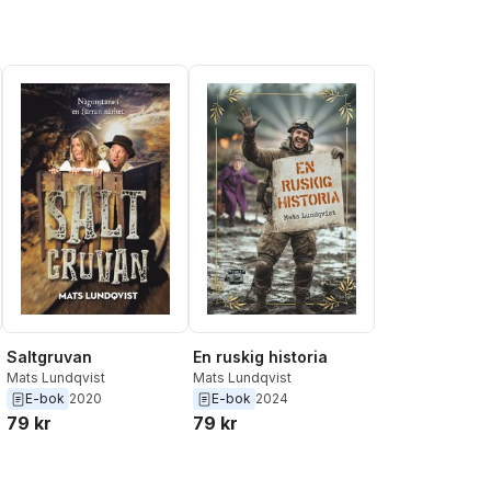
Saltgruvan
En ruskig historia
Mats Lundqvist
Mats Lundqvist
E-bok
2020
E-bok
2024
79 kr
79 kr