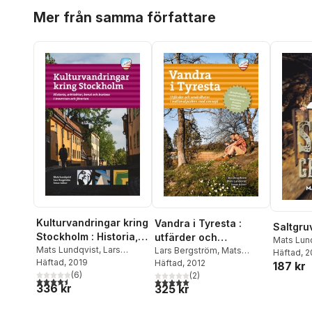
Hoppa över listan
Mer från samma författare
Kulturvandringar kring
Vandra i Tyresta :
Saltgru
Stockholm : Historia,
utfärder och
Mats Lun
arkitektur, konst och
Mats Lundqvist
,
Lars
sevärdheter i
Lars Bergström
,
Mats
Häftad
, 
Bergström
Häftad
, 2019
Lundqvist
Häftad
, 2012
,
Jonas Adner
kuriosa
nationalparken med
187 kr
(
6
)
(
2
)
omnejd
4,5
utav 5 stjärnor. Totalt antal röster:
5,0
utav 5 stjärnor. Totalt antal röster:
336 kr
325 kr