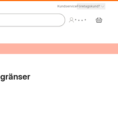
Kundservice
Företagskund?
 gränser