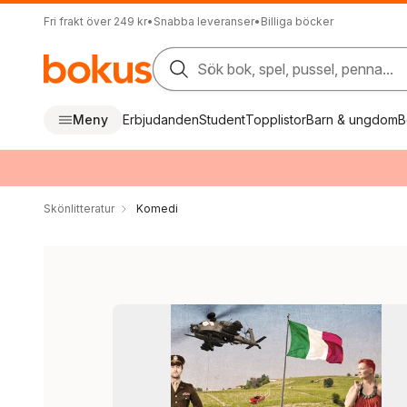
Fri frakt över 249 kr
•
Snabba leveranser
•
Billiga böcker
Sök bok, spel, pussel, penna...
Meny
Erbjudanden
Student
Topplistor
Barn & ungdom
B
Skönlitteratur
Komedi