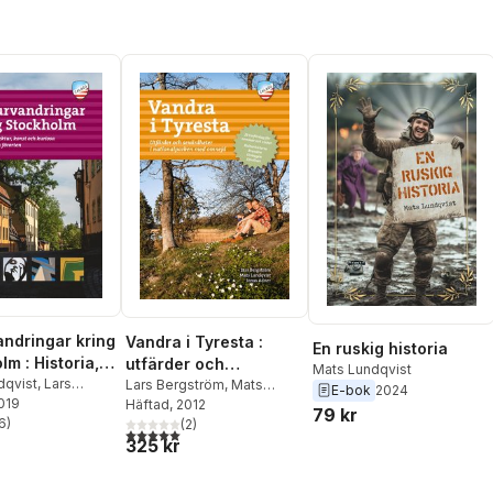
andringar kring
Vandra i Tyresta :
En ruskig historia
m : Historia,
utfärder och
Mats Lundqvist
ur, konst och
dqvist
,
Lars
sevärdheter i
Lars Bergström
,
Mats
E-bok
2024
m
2019
Lundqvist
Häftad
, 2012
,
Jonas Adner
nationalparken med
79 kr
6
)
(
2
)
omnejd
stjärnor. Totalt antal röster:
5,0
utav 5 stjärnor. Totalt antal röster:
325 kr