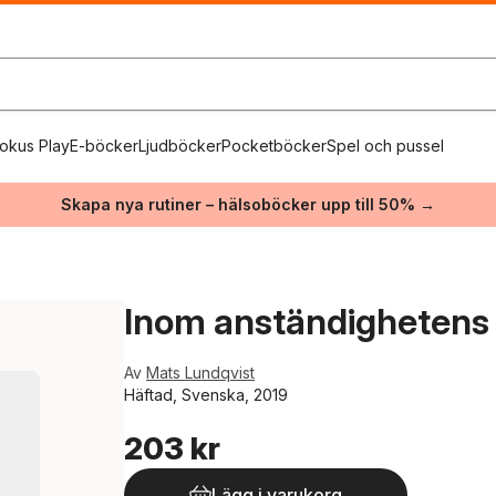
okus Play
E-böcker
Ljudböcker
Pocketböcker
Spel och pussel
Skapa nya rutiner – hälsoböcker upp till 50% →
Inom anständighetens
Av
Mats Lundqvist
Häftad, Svenska, 2019
203 kr
Lägg i varukorg