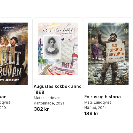
Augustas kokbok anno
1898
van
En ruskig historia
Mats Lundqvist
dqvist
Mats Lundqvist
Kartonnage
, 2021
2020
Häftad
, 2024
382 kr
189 kr