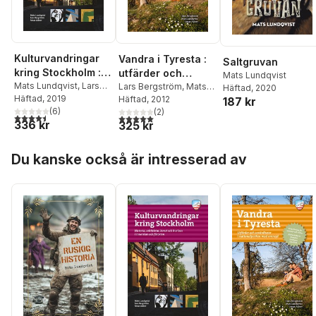
Kulturvandringar
Vandra i Tyresta :
Saltgruvan
kring Stockholm :
utfärder och
Mats Lundqvist
Historia, arkitektur,
Mats Lundqvist
,
Lars
sevärdheter i
Lars Bergström
,
Mats
Häftad
, 2020
Bergström
Häftad
, 2019
Lundqvist
Häftad
, 2012
,
Jonas Adner
konst och kuriosa
187 kr
nationalparken
(
6
)
(
2
)
med omnejd
4,5
utav 5 stjärnor. Totalt antal röster:
5,0
utav 5 stjärnor. Totalt antal röster:
336 kr
325 kr
Hoppa över listan
Du kanske också är intresserad av