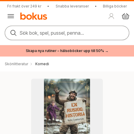
Fri frakt över 249 kr
•
Snabba leveranser
•
Billiga böcker
Sök bok, spel, pussel, penna...
Skapa nya rutiner – hälsoböcker upp till 50% →
Skönlitteratur
Komedi