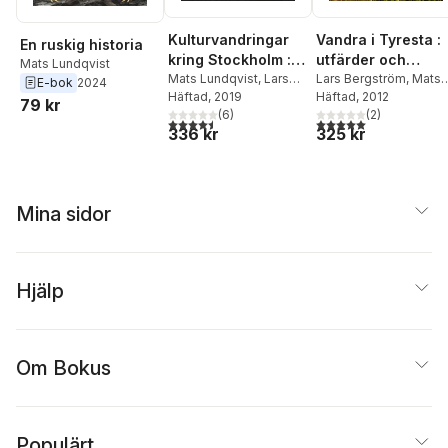
Kulturvandringar
Vandra i Tyresta :
En ruskig historia
kring Stockholm :
utfärder och
Mats Lundqvist
Historia, arkitektur,
Mats Lundqvist
,
Lars
sevärdheter i
Lars Bergström
,
Mats
E-bok
2024
Bergström
Häftad
, 2019
Lundqvist
Häftad
, 2012
,
Jonas Adne
konst och kuriosa
nationalparken
79 kr
(
6
)
(
2
)
med omnejd
4,5
utav 5 stjärnor. Totalt antal röster:
5,0
utav 5 stjärnor. Tota
336 kr
325 kr
Mina sidor
Hjälp
Om Bokus
Populärt