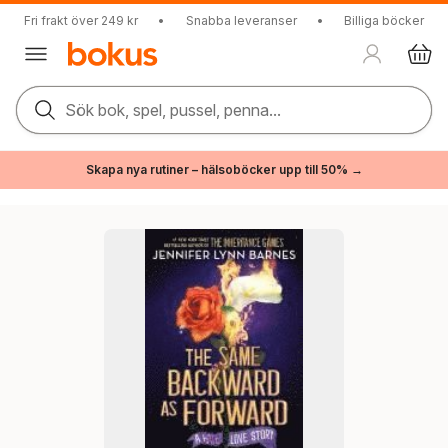
Fri frakt över 249 kr
•
Snabba leveranser
•
Billiga böcker
Sök bok, spel, pussel, penna...
Skapa nya rutiner – hälsoböcker upp till 50% →