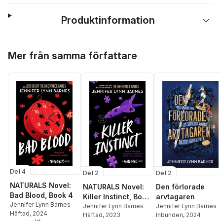
Produktinformation
Hoppa över listan
Mer från samma författare
Del 4
Del 2
Del 2
NATURALS Novel:
NATURALS Novel:
Den förlorade
Bad Blood, Book 4
Killer Instinct, Book
arvtagaren
Jennifer Lynn Barnes
2
Jennifer Lynn Barnes
Jennifer Lynn Barnes
Häftad
, 2024
Häftad
, 2023
Inbunden
, 2024