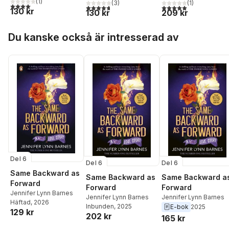
(
1
)
(
3
)
(
1
)
4,0
utav 5 stjärnor. Totalt antal röster:
4,7
utav 5 stjärnor. Totalt antal röster:
5,0
utav 5 stjärnor. Tota
130 kr
130 kr
209 kr
Hoppa över listan
Du kanske också är intresserad av
Del 6
Del 6
Del 6
Same Backward as
Same Backward as
Same Backward a
Forward
Forward
Forward
Jennifer Lynn Barnes
Jennifer Lynn Barnes
Jennifer Lynn Barnes
Häftad
, 2026
Inbunden
, 2025
E-bok
2025
129 kr
202 kr
165 kr