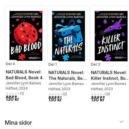
Del 4
Del 1
Del 2
NATURALS Novel:
NATURALS Novel:
NATURALS Novel:
Bad Blood, Book 4
The Naturals, Book
Killer Instinct, Boo
Jennifer Lynn Barnes
1
Jennifer Lynn Barnes
2
Jennifer Lynn Barnes
Häftad
, 2024
Häftad
, 2023
Häftad
, 2023
(
1
)
(
2
)
(
3
)
4,0
utav 5 stjärnor. Totalt antal röster:
4,5
utav 5 stjärnor. Totalt antal röster:
4,7
utav 5 stjärnor. Tota
130 kr
130 kr
130 kr
Mina sidor