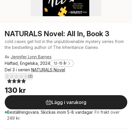
NATURALS Novel: All In, Book 3
cold cases get hot in the unputdownable mystery series from
the bestselling author of The Inheritance Games
Av
Jennifer Lynn Barnes
Häftad, Engelska, 2024
12-15 år
Del 3 i serien
NATURALS Novel
(
2
)
4,0
utav 5 stjärnor. Totalt antal röster:
130 kr
Lägg i varukorg
Beställningsvara.
Skickas
inom 5-8 vardagar
.
Fri frakt över
249 kr.