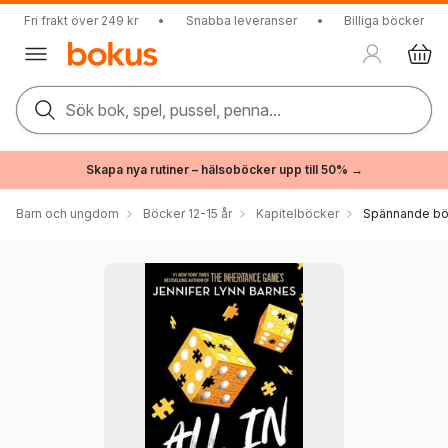
Fri frakt över 249 kr
•
Snabba leveranser
•
Billiga böcker
Sök bok, spel, pussel, penna...
Skapa nya rutiner – hälsoböcker upp till 50% →
Barn och ungdom
Böcker 12-15 år
Kapitelböcker
Spännande bö