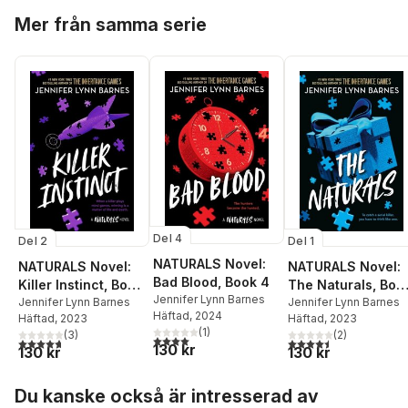
Hoppa över listan
Mer från samma serie
Del 4
Del 2
Del 1
NATURALS Novel:
NATURALS Novel:
NATURALS Novel:
Bad Blood, Book 4
Killer Instinct, Book
The Naturals, Boo
Jennifer Lynn Barnes
2
Jennifer Lynn Barnes
1
Jennifer Lynn Barnes
Häftad
, 2024
Häftad
, 2023
Häftad
, 2023
(
1
)
(
3
)
(
2
)
4,0
utav 5 stjärnor. Totalt antal röster:
4,7
utav 5 stjärnor. Totalt antal röster:
4,5
utav 5 stjärnor. Tota
130 kr
130 kr
130 kr
Hoppa över listan
Du kanske också är intresserad av