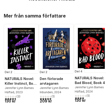
Hoppa över listan
Mer från samma författare
Del 4
Del 2
Del 2
NATURALS Novel:
NATURALS Novel:
Den förlorade
Bad Blood, Book 4
Killer Instinct, Book
arvtagaren
Jennifer Lynn Barnes
2
Jennifer Lynn Barnes
Jennifer Lynn Barnes
Häftad
, 2024
Häftad
, 2023
Inbunden
, 2024
(
1
)
(
3
)
(
1
)
4,0
utav 5 stjärnor. Tota
4,7
utav 5 stjärnor. Totalt antal röster:
5,0
utav 5 stjärnor. Totalt antal röster:
130 kr
130 kr
209 kr