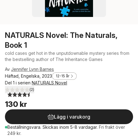
NATURALS Novel: The Naturals,
Book 1
cold cases get hot in the unputdownable mystery series from
the bestselling author of The Inheritance Games
Av
Jennifer Lynn Barnes
Häftad, Engelska, 2023
12-15 år
Del 1 i serien
NATURALS Novel
(
2
)
4,5
utav 5 stjärnor. Totalt antal röster:
130 kr
Lägg i varukorg
Beställningsvara.
Skickas
inom 5-8 vardagar
.
Fri frakt över
249 kr.