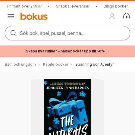
Fri frakt över 249 kr
•
Snabba leveranser
•
Billiga böcker
Sök bok, spel, pussel, penna...
Skapa nya rutiner – hälsoböcker upp till 50% →
Barn och ungdom
Kapitelböcker
Spänning och Äventyr