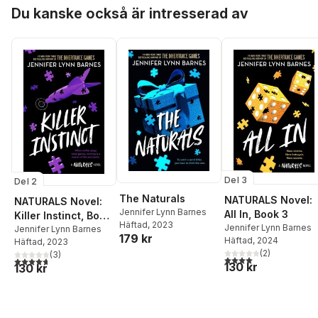
Hoppa över listan
Du kanske också är intresserad av
Del 3
Del 2
The Naturals
NATURALS Novel:
NATURALS Novel:
Jennifer Lynn Barnes
All In, Book 3
Killer Instinct, Book
Häftad
, 2023
Jennifer Lynn Barnes
2
Jennifer Lynn Barnes
179 kr
Häftad
, 2024
Häftad
, 2023
(
2
)
(
3
)
4,0
utav 5 stjärnor. Tota
4,7
utav 5 stjärnor. Totalt antal röster:
130 kr
130 kr