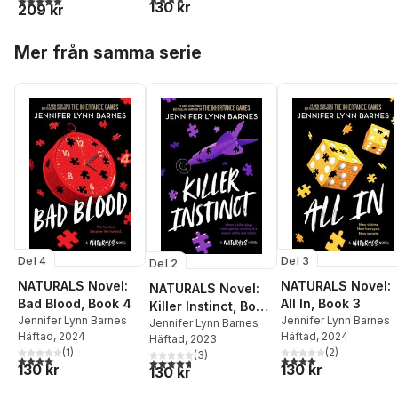
130 kr
209 kr
Hoppa över listan
Mer från samma serie
Del 4
Del 3
Del 2
NATURALS Novel:
NATURALS Novel:
NATURALS Novel:
Bad Blood, Book 4
All In, Book 3
Killer Instinct, Book
Jennifer Lynn Barnes
Jennifer Lynn Barnes
2
Jennifer Lynn Barnes
Häftad
, 2024
Häftad
, 2024
Häftad
, 2023
(
1
)
(
2
)
(
3
)
4,0
utav 5 stjärnor. Totalt antal röster:
4,0
utav 5 stjärnor. Tota
4,7
utav 5 stjärnor. Totalt antal röster:
130 kr
130 kr
130 kr