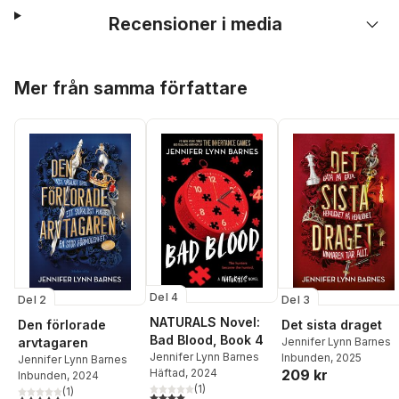
Recensioner i media
Hoppa över listan
Mer från samma författare
Del 4
Del 2
Del 3
NATURALS Novel:
Den förlorade
Det sista draget
Bad Blood, Book 4
arvtagaren
Jennifer Lynn Barnes
Jennifer Lynn Barnes
Inbunden
, 2025
Jennifer Lynn Barnes
209 kr
Häftad
, 2024
Inbunden
, 2024
(
1
)
(
1
)
4,0
utav 5 stjärnor. Totalt antal röster:
5,0
utav 5 stjärnor. Totalt antal röster: