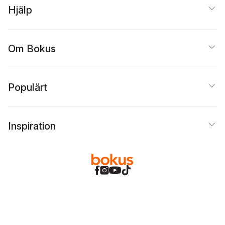
Hjälp
Om Bokus
Populärt
Inspiration
Bokus
@
Cookies
Anpassa cookies
Integritetspolicy
Köpvillkor