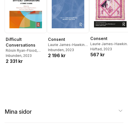
Consent
Difficult
Consent
Laurie James-Hawkin
Conversations
Laurie James-Hawkins
,
Róisín Ryan-Flood
Häftad
, 2023
Róisín Ryan-Flood
Inbunden
, 2023
Róisín Ryan-Flood
,
567 kr
2 196 kr
Isabel Crowhurst
Inbunden
, 2023
,
2 331 kr
Laurie James-Hawkins
Mina sidor