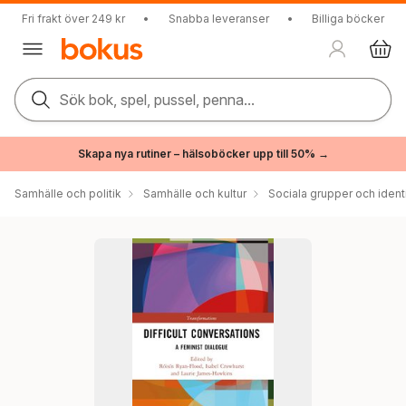
Fri frakt över 249 kr
•
Snabba leveranser
•
Billiga böcker
Sök bok, spel, pussel, penna...
Skapa nya rutiner – hälsoböcker upp till 50% →
Samhälle och politik
Samhälle och kultur
Sociala grupper och ident