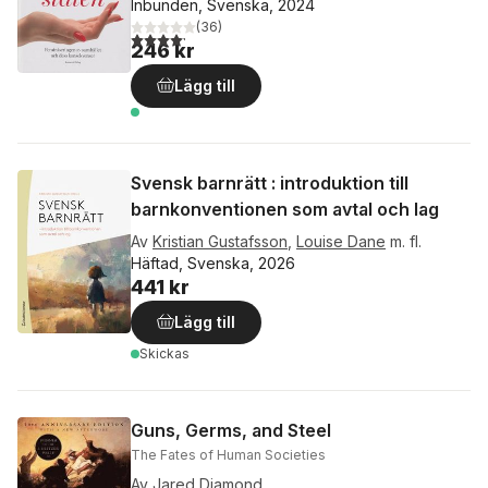
Inbunden, Svenska, 2024
(
36
)
4,2
utav 5 stjärnor. Totalt antal röster:
246 kr
Lägg till
Svensk barnrätt : introduktion till
barnkonventionen som avtal och lag
Av
Kristian Gustafsson
,
Louise Dane
m. fl.
Häftad, Svenska, 2026
441 kr
Lägg till
Skickas
Guns, Germs, and Steel
The Fates of Human Societies
Av
Jared Diamond