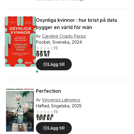
Osynliga kvinnor : hur brist på data
bygger en värld för män
Av
Caroline Criado Perez
Pocket, Svenska, 2024
(
1
)
4,0
utav 5 stjärnor. Totalt antal röster:
99 kr
Lägg till
Perfection
Av
Vincenzo Latronico
Häftad, Engelska, 2025
(
1
)
5,0
utav 5 stjärnor. Totalt antal röster:
199 kr
Lägg till