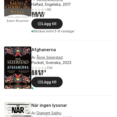
Häftad, Engelska, 2017
(
6
)
4,3
utav 5 stjärnor. Totalt antal röster:
119 kr
Lägg till
Skickas
inom 5-8 vardagar
Afghanerna
Av
Åsne Seierstad
Pocket, Svenska, 2023
(
14
)
4,6
utav 5 stjärnor. Totalt antal röster:
89 kr
Lägg till
När ingen lyssnar
Av
Diamant Salihu