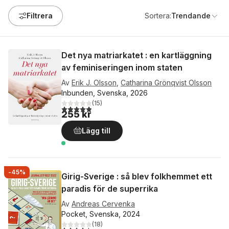
Filtrera
Sortera:
Trendande
Det nya matriarkatet : en kartläggning
av feminiseringen inom staten
Av
Erik J. Olsson
,
Catharina Grönqvist Olsson
Inbunden, Svenska, 2026
(
15
)
4,9
utav 5 stjärnor. Totalt antal röster:
255 kr
Lägg till
-45%
Girig-Sverige : så blev folkhemmet ett
paradis för de superrika
Av
Andreas Cervenka
Pocket, Svenska, 2024
(
18
)
4,5
utav 5 stjärnor. Totalt antal röster: