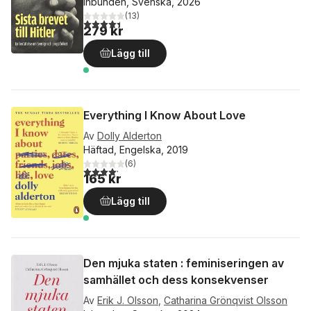
Inbunden, Svenska, 2026
(
13
)
4,4
utav 5 stjärnor. Totalt antal röster:
279 kr
Lägg till
Everything I Know About Love
Av
Dolly Alderton
Häftad, Engelska, 2019
(
6
)
4,2
utav 5 stjärnor. Totalt antal röster:
165 kr
Lägg till
Den mjuka staten : feminiseringen av
samhället och dess konsekvenser
Av
Erik J. Olsson
,
Catharina Grönqvist Olsson