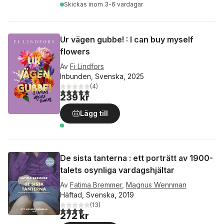
Skickas
inom 3-6 vardagar
Ur vägen gubbe! : I can buy myself
flowers
Av
Fi Lindfors
Inbunden, Svenska, 2025
(
4
)
5,0
utav 5 stjärnor. Totalt antal röster:
239 kr
Lägg till
De sista tanterna : ett porträtt av 1900-
talets osynliga vardagshjältar
Av
Fatima Bremmer
,
Magnus Wennman
Häftad, Svenska, 2019
(
13
)
3,9
utav 5 stjärnor. Totalt antal röster:
272 kr