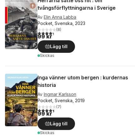
Herrarna satte oss hit : om
tvångsförflyttningarna i Sverige
Av
Elin Anna Labba
Pocket, Svenska, 2023
(
8
)
4,3
utav 5 stjärnor. Totalt antal röster:
99 kr
Lägg till
Skickas
Inga vänner utom bergen : kurdernas
historia
Av
Ingmar Karlsson
Pocket, Svenska, 2019
(
7
)
4,4
utav 5 stjärnor. Totalt antal röster:
99 kr
Lägg till
Skickas