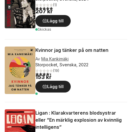
(
1
)
5,0
utav 5 stjärnor. Totalt antal röster:
207 kr
Lägg till
Skickas
Kvinnor jag tänker på om natten
Av
Mia Kankimäki
Storpocket, Svenska, 2022
(
19
)
4,4
utav 5 stjärnor. Totalt antal röster:
153 kr
Lägg till
Ligan : Klarakvarterens blodsystrar
eller ”En märklig explosion av kvinnlig
intelligens”