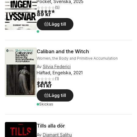
Pocket, Svenska, 2025
(
5
)
4,8
utav 5 stjärnor. Totalt antal röster:
89 kr
Lägg till
Caliban and the Witch
Women, the Body and Primitive Accumulation
Av
Silvia Federici
Häftad, Engelska, 2021
(
1
)
4,0
utav 5 stjärnor. Totalt antal röster:
141 kr
Lägg till
Skickas
Tills alla dör
Av
Diamant Salihu