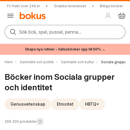
Fri frakt över 249 kr
•
Snabba leveranser
•
Billiga böcker
Sök bok, spel, pussel, penna...
Skapa nya rutiner – hälsoböcker upp till 50% →
Hem
Samhälle och politik
Samhälle och kultur
Sociala grupper o
Böcker inom Sociala grupper
och identitet
Genusvetenskap
Etnicitet
HBTQ+
266 200
produkter