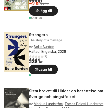
49 kr
89 kr
Lägg till
Skickas
Strangers
The story of a marriage
Av
Belle Burden
Häftad, Engelska, 2026
(
7
)
3,7
utav 5 stjärnor. Totalt antal röster:
238 kr
Lägg till
Sista brevet till Hitler : en berättelse om
Sverige och pingstfolket
Av
Markus Lundström
,
Tomas Poletti Lundström