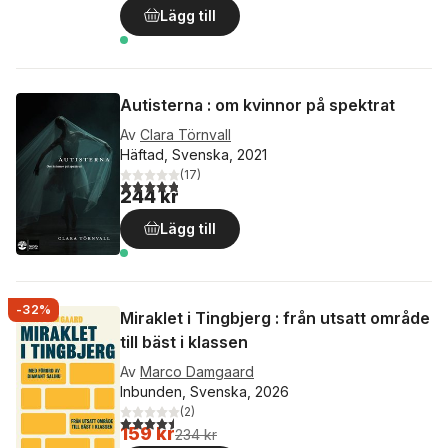
Lägg till
Autisterna : om kvinnor på spektrat
Av
Clara Törnvall
Häftad, Svenska, 2021
(
17
)
4,8
utav 5 stjärnor. Totalt antal röster:
244 kr
Lägg till
-32%
Miraklet i Tingbjerg : från utsatt område
till bäst i klassen
Av
Marco Damgaard
Inbunden, Svenska, 2026
(
2
)
4,5
utav 5 stjärnor. Totalt antal röster:
159 kr
234 kr