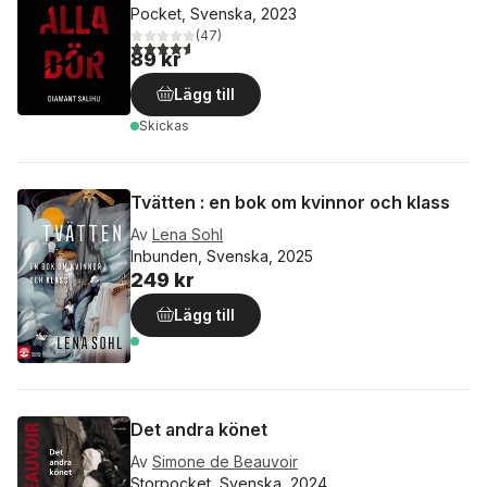
Pocket, Svenska, 2023
(
47
)
4,6
utav 5 stjärnor. Totalt antal röster:
89 kr
Lägg till
Skickas
Tvätten : en bok om kvinnor och klass
Av
Lena Sohl
Inbunden, Svenska, 2025
249 kr
Lägg till
Det andra könet
Av
Simone de Beauvoir
Storpocket, Svenska, 2024