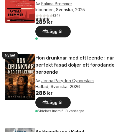
Av
Fatima Bremmer
Inbunden, Svenska, 2025
(
24
)
4,2
utav 5 stjärnor. Totalt antal röster:
289 kr
Lägg till
Nyhet
Hon drunknar med ett leende : när
perfekt fasad döljer ett förödande
beroende
Av
Jenna Parydon Gynnestam
Häftad, Svenska, 2026
286 kr
Lägg till
Skickas
inom 5-8 vardagar
Bokhandlaren i Kabul