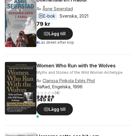
Av
Åsne Seierstad
E-bok
Svenska
, 
2021
79 kr
Lägg till
Läs direkt efter köp
Women Who Run with the Wolves
Myths and Stories of the Wild Woman Archetype
Av
Clarissa Pinkola Estés Phd
Häftad, Engelska, 1996
(
4
)
5,0
utav 5 stjärnor. Totalt antal röster:
145 kr
Lägg till