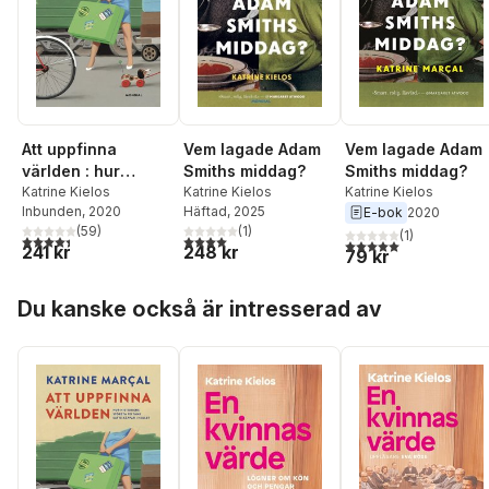
Vem lagade Adam
Att uppfinna
Vem lagade Adam
Smiths middag?
världen : hur
Smiths middag?
Katrine Kielos
historiens största
Katrine Kielos
Katrine Kielos
Inbunden
, 2020
Häftad
, 2025
E-bok
2020
feltänk satte
(
59
)
(
1
)
(
1
)
käppar i hjulet
4,4
utav 5 stjärnor. Totalt antal röster:
4,0
utav 5 stjärnor. Totalt antal röster:
5,0
utav 5 stjärnor. Tota
241 kr
248 kr
79 kr
Hoppa över listan
Du kanske också är intresserad av