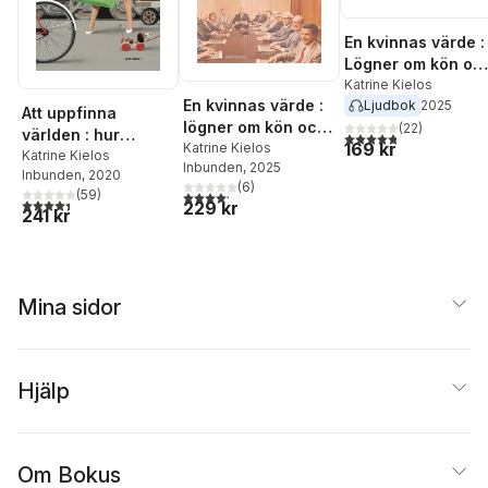
En kvinnas värde :
Lögner om kön oc
pengar
Katrine Kielos
En kvinnas värde :
Ljudbok
2025
Att uppfinna
lögner om kön och
(
22
)
världen : hur
4,8
utav 5 stjärnor. Tota
169 kr
pengar
Katrine Kielos
historiens största
Katrine Kielos
Inbunden
, 2025
Inbunden
, 2020
feltänk satte
(
6
)
(
59
)
4,2
utav 5 stjärnor. Totalt antal röster:
käppar i hjulet
4,4
utav 5 stjärnor. Totalt antal röster:
229 kr
241 kr
Mina sidor
Hjälp
Om Bokus