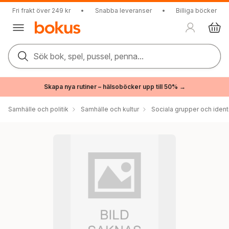
Fri frakt över 249 kr
•
Snabba leveranser
•
Billiga böcker
Sök bok, spel, pussel, penna...
Skapa nya rutiner – hälsoböcker upp till 50% →
Samhälle och politik
Samhälle och kultur
Sociala grupper och ident