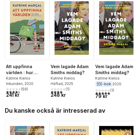
Vem lagade Adam
Att uppfinna
Vem lagade Adam
Smiths middag?
världen : hur
Smiths middag?
Katrine Kielos
historiens största
Katrine Kielos
Katrine Kielos
Inbunden
, 2020
Häftad
, 2025
E-bok
2020
feltänk satte
(
59
)
(
1
)
(
1
)
käppar i hjulet
4,4
utav 5 stjärnor. Totalt antal röster:
4,0
utav 5 stjärnor. Totalt antal röster:
5,0
utav 5 stjärnor. Tota
241 kr
248 kr
79 kr
Hoppa över listan
Du kanske också är intresserad av