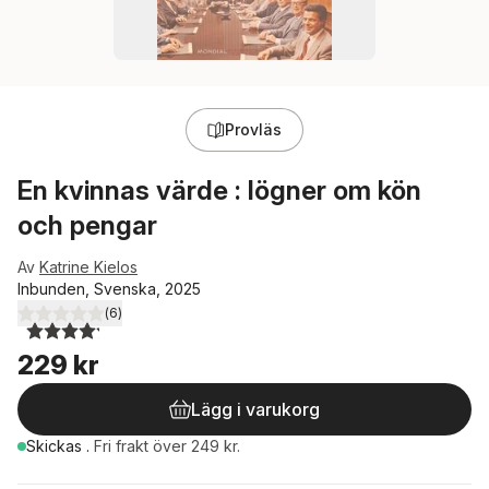
Provläs
En kvinnas värde : lögner om kön
och pengar
Av
Katrine Kielos
Inbunden, Svenska, 2025
(
6
)
4,2
utav 5 stjärnor. Totalt antal röster:
229 kr
Lägg i varukorg
Skickas
.
Fri frakt över 249 kr.