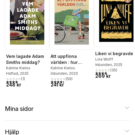
Liken vi begravde
Vem lagade Adam
Att uppfinna
Lina Wolff
Smiths middag?
världen : hur
Inbunden
, 2025
Katrine Kielos
historiens största
Katrine Kielos
(
35
)
3,9
utav 5 stjärnor. Tota
Häftad
, 2025
Inbunden
, 2020
feltänk satte
269 kr
(
1
)
(
59
)
käppar i hjulet
4,0
utav 5 stjärnor. Totalt antal röster:
4,4
utav 5 stjärnor. Totalt antal röster:
248 kr
241 kr
Mina sidor
Hjälp