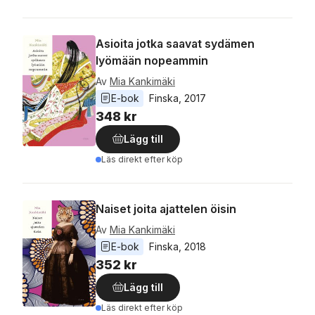
Asioita jotka saavat sydämen
lyömään nopeammin
Av
Mia Kankimäki
E-bok
Finska
, 
2017
348 kr
Lägg till
Läs direkt efter köp
Naiset joita ajattelen öisin
Av
Mia Kankimäki
E-bok
Finska
, 
2018
352 kr
Lägg till
Läs direkt efter köp