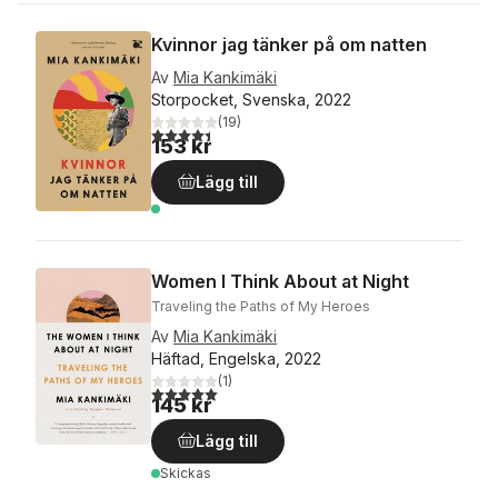
Kvinnor jag tänker på om natten
Av
Mia Kankimäki
Storpocket, Svenska, 2022
(
19
)
4,4
utav 5 stjärnor. Totalt antal röster:
153 kr
Lägg till
Women I Think About at Night
Traveling the Paths of My Heroes
Av
Mia Kankimäki
Häftad, Engelska, 2022
(
1
)
5,0
utav 5 stjärnor. Totalt antal röster:
145 kr
Lägg till
Skickas