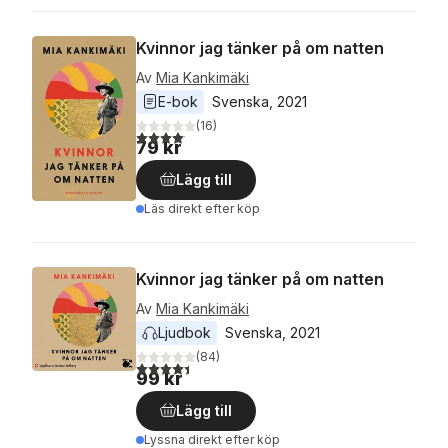
Kvinnor jag tänker på om natten
Av
Mia Kankimäki
E-bok
Svenska
, 
2021
(
16
)
4,1
utav 5 stjärnor. Totalt antal röster:
79 kr
Lägg till
Läs direkt efter köp
Kvinnor jag tänker på om natten
Av
Mia Kankimäki
Ljudbok
Svenska
, 
2021
(
84
)
4,4
utav 5 stjärnor. Totalt antal röster:
99 kr
Lägg till
Lyssna direkt efter köp