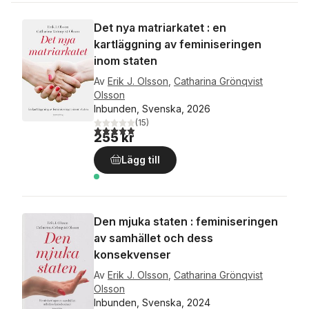
Det nya matriarkatet : en
kartläggning av feminiseringen
inom staten
Av
Erik J. Olsson
,
Catharina Grönqvist
Olsson
Inbunden, Svenska, 2026
(
15
)
4,9
utav 5 stjärnor. Totalt antal röster:
255 kr
Lägg till
Den mjuka staten : feminiseringen
av samhället och dess
konsekvenser
Av
Erik J. Olsson
,
Catharina Grönqvist
Olsson
Inbunden, Svenska, 2024