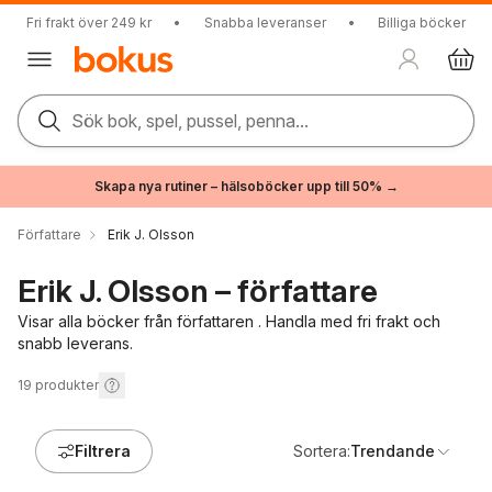
Fri frakt över 249 kr
•
Snabba leveranser
•
Billiga böcker
Sök bok, spel, pussel, penna...
Skapa nya rutiner – hälsoböcker upp till 50% →
Författare
Erik J. Olsson
Erik J. Olsson – författare
Visar alla böcker från författaren . Handla med fri frakt och
snabb leverans.
19
produkter
Filtrera
Sortera:
Trendande