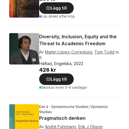
Lägg till
Läs direkt efter köp
Diversity, Inclusion, Equity and the
Threat to Academic Freedom
Av
Martin López-Corredoira
,
Tom Todd
m.
fl.
Häftad, Engelska, 2022
426 kr
Lägg till
Skickas
inom 3-6 vardagar
Del 4 - Epistemische Studien / Epistemic
Studies
Pragmatisch denken
Av
André Fuhrmann
,
Erik J Olsson