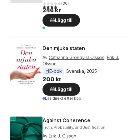
(
36
)
4,2
utav 5 stjärnor. Totalt antal röster:
246 kr
Lägg till
Den mjuka staten
Av
Catharina Grönqvist Olsson
,
Erik J.
Olsson
E-bok
Svenska
, 
2025
200 kr
Lägg till
Läs direkt efter köp
Against Coherence
Truth, Probability, and Justification
Av
Erik J. Olsson