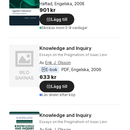
Häftad, Engelska, 2008
901 kr
Lägg till
Skickas
inom 5-8 vardagar
Knowledge and Inquiry
Essays on the Pragmatism of Isaac Levi
Av
Erik J. Olsson
E-bok
PDF
, 
Engelska
, 
2006
633 kr
Lägg till
Läs direkt efter köp
Knowledge and Inquiry
Essays on the Pragmatism of Isaac Levi
Av
Erik J. Olsson