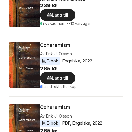
239 kr
Lägg till
Skickas
inom 7-10 vardagar
Coherentism
Av
Erik J. Olsson
E-bok
Engelska
, 
2022
285 kr
Lägg till
Läs direkt efter köp
Coherentism
Av
Erik J. Olsson
E-bok
PDF
, 
Engelska
, 
2022
285 kr