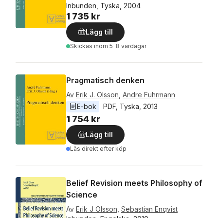
Inbunden, Tyska, 2004
1 735 kr
Lägg till
Skickas
inom 5-8 vardagar
Pragmatisch denken
Av
Erik J. Olsson
,
Andre Fuhrmann
E-bok
PDF
, 
Tyska
, 
2013
1 754 kr
Lägg till
Läs direkt efter köp
Belief Revision meets Philosophy of
Science
Av
Erik J Olsson
,
Sebastian Enqvist