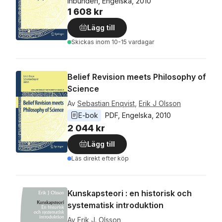
Inbunden, Engelska, 2010
1 608 kr
Lägg till
Skickas
inom 10-15 vardagar
Belief Revision meets Philosophy of
Science
Av
Sebastian Enqvist
,
Erik J Olsson
E-bok
PDF
, 
Engelska
, 
2010
2 044 kr
Lägg till
Läs direkt efter köp
Kunskapsteori : en historisk och
systematisk introduktion
Av
Erik J. Olsson