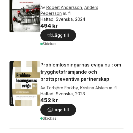
Av
Robert Andersson
,
Anders
Pedersson
m. fl.
Häftad, Svenska, 2024
494 kr
Lägg till
Skickas
Problemlösningarnas eviga nu : om
trygghetsfrämjande och
brottspreventiva partnerskap
Av
Torbjörn Forkby
,
Kristina Alstam
m. fl.
Häftad, Svenska, 2023
452 kr
Lägg till
Skickas