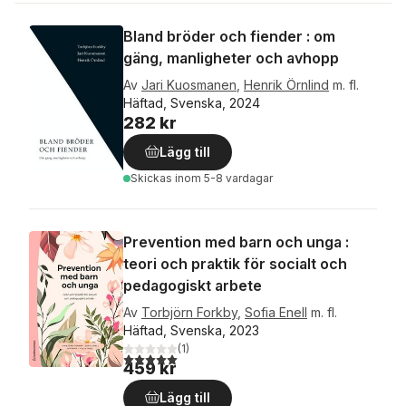
Bland bröder och fiender : om
gäng, manligheter och avhopp
Av
Jari Kuosmanen
,
Henrik Örnlind
m. fl.
Häftad, Svenska, 2024
282 kr
Lägg till
Skickas
inom 5-8 vardagar
Prevention med barn och unga :
teori och praktik för socialt och
pedagogiskt arbete
Av
Torbjörn Forkby
,
Sofia Enell
m. fl.
Häftad, Svenska, 2023
(
1
)
5,0
utav 5 stjärnor. Totalt antal röster:
459 kr
Lägg till