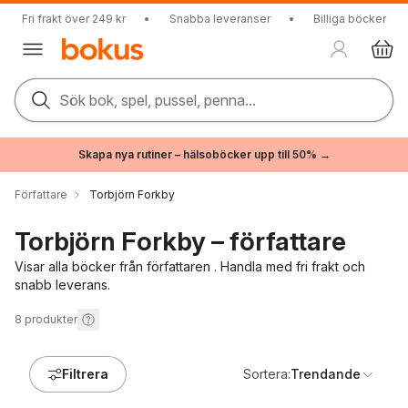
Fri frakt över 249 kr
•
Snabba leveranser
•
Billiga böcker
Sök bok, spel, pussel, penna...
Skapa nya rutiner – hälsoböcker upp till 50% →
Författare
Torbjörn Forkby
Torbjörn Forkby – författare
Visar alla böcker från författaren . Handla med fri frakt och
snabb leverans.
8
produkter
Filtrera
Sortera:
Trendande