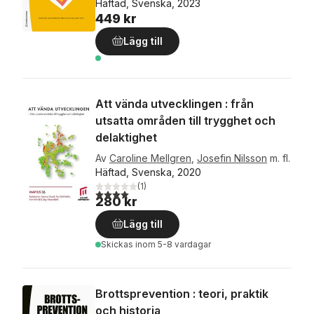
Häftad, Svenska, 2023
449 kr
Lägg till
Att vända utvecklingen : från
utsatta områden till trygghet och
delaktighet
Av
Caroline Mellgren
,
Josefin Nilsson
m. fl.
Häftad, Svenska, 2020
(
1
)
4,0
utav 5 stjärnor. Totalt antal röster:
280 kr
Lägg till
Skickas
inom 5-8 vardagar
Brottsprevention : teori, praktik
och historia