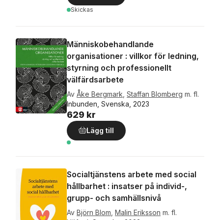
Skickas
Människobehandlande
organisationer : villkor för ledning,
styrning och professionellt
välfärdsarbete
Av
Åke Bergmark
,
Staffan Blomberg
m. fl.
Inbunden, Svenska, 2023
629 kr
Lägg till
Socialtjänstens arbete med social
hållbarhet : insatser på individ-,
grupp- och samhällsnivå
Av
Björn Blom
,
Malin Eriksson
m. fl.