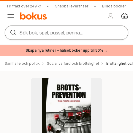
Fri frakt över 249 kr
•
Snabba leveranser
•
Billiga böcker
Sök bok, spel, pussel, penna...
Skapa nya rutiner – hälsoböcker upp till 50% →
Samhälle och politik
Social välfärd och brottslighet
Brottslighet oc