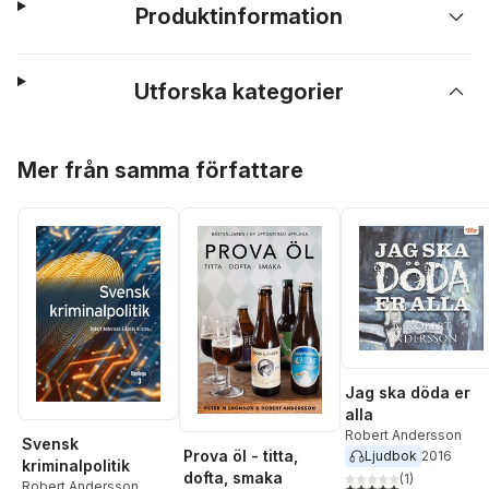
Produktinformation
Utforska kategorier
Hoppa över listan
Mer från samma författare
Jag ska döda er
alla
Robert Andersson
Svensk
Prova öl - titta,
Ljudbok
2016
kriminalpolitik
dofta, smaka
(
1
)
Robert Andersson
,
5,0
utav 5 stjärnor. Tota