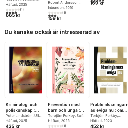
169 kr
Robert Andersson
,
Roddy Nilsson
Häftad
, 2025
Peter Eronson
Inbunden
, 2019
(
1
)
4,0
utav 5 stjärnor. Totalt antal röster:
(
1
)
665 kr
3,0
utav 5 stjärnor. Totalt antal röster:
159 kr
Hoppa över listan
Du kanske också är intresserad av
Kriminologi och
Prevention med
Problemlösningar
poliskunskap :
barn och unga :
as eviga nu : om
mötet mellan
Peter Lindström
,
Ulf
teori och praktik
Torbjörn Forkby
,
Sofia
trygghetsfrämjand
Torbjörn Forkby
,
Sempert
Häftad
, 2025
,
Nina Axnäs
,
Enell
Häftad
,
Johanna Thulin
, 2023
,
Kristina Alstam
Häftad
, 2023
,
Carina
forskning och
för socialt och
e och
435 kr
452 kr
Martin Bergqvist
,
Kristina Alstam
(
1
)
,
Mats
Gunnarson
,
Paula
praktik
pedagogiskt arbete
brottspreventiva
5,0
utav 5 stjärnor. Totalt antal röster: