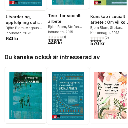
Teori för socialt
Kunskap i socialt
Utvärdering,
arbete
arbete : Om villkor,
uppföljning och
Björn Blom
,
Stefan
processer och
Björn Blom
,
Stefan
granskning i socialt
Björn Blom
,
Magnus
Morén
Inbunden
, 2015
Morén
Kartonnage
,
Lennart Nygre
, 2013
Larsson
Inbunden
,
Carolina
, 2025
användning (2.a
arbete :
(
1
)
Sten Anttila
(
2
)
,
Bengt
641 kr
Klockmo
,
Marie-Louise
utgåvan)
5,0
utav 5 stjärnor. Totalt antal röster:
förutsättningar,
4,0
utav 5 stjärnor. Tota
446 kr
570 kr
Börjeson
,
Berth
Snellman
,
Sheila Zimic
tillvägagångssätt
Danermark
,
Peter
och kritisk
Hoppa över listan
Dellgran
,
Staffan Höje
Du kanske också är intresserad av
reflektion
Stina Johansson
,
Hildu
Kalman
,
Rafael
Lindqvist
,
Lars
Oscarsson
,
Marek
Perlinski
,
Peter Solber