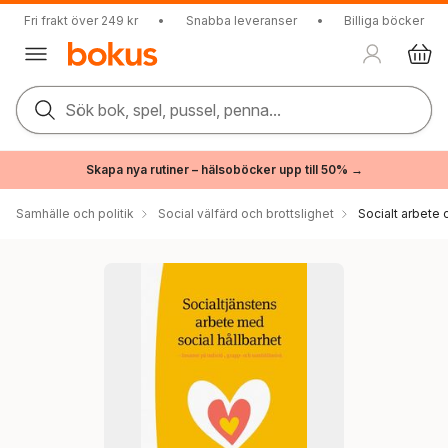
Fri frakt över 249 kr
•
Snabba leveranser
•
Billiga böcker
Sök bok, spel, pussel, penna...
Skapa nya rutiner – hälsoböcker upp till 50% →
Samhälle och politik
Social välfärd och brottslighet
Socialt arbete 