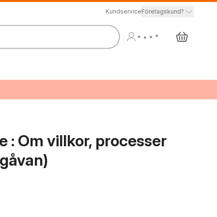
Kundservice
Företagskund?
e : Om villkor, processer
tgåvan)