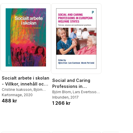
Socialt arbete i skolan
Social and Caring
- Villkor, innehåll och
Professions in
utmaningar
Cristine Isaksson
,
Björn
European Welfare
Björn Blom
,
Lars Evertsson
,
Blom
Kartonnage
,
Lennart Nygren
, 2020
,
Marek Perlinski
Inbunden
, 2017
States
488 kr
Riyadh Al-Baldawi
,
Zahra
1 266 kr
Baldawi
,
Yvonne D-Wester
,
Inger Ekman
,
Mikael
Hellstadius
,
Jan Hjelte
,
Malin Johansson
,
Anna
Larsson
,
Karina Lundborg
,
Marja Onsjö
,
Eva Randell
,