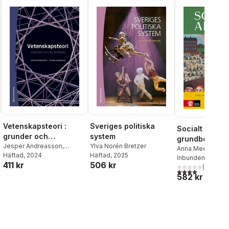
Lennart G Svensson
,
Kristina Szönyi
Vetenskapsteori :
Sveriges politiska
Socialt arbete
grunder och
system
grundbok
tillämpning
Jesper Andreasson
,
Ylva Norén Bretzer
Anna Meeuwisse
Thomas Johansson
Häftad
, 2024
Häftad
, 2025
Swärd
Inbunden
,
Sune Sun
, 2024
411 kr
506 kr
Marcus Knutagår
(
1
)
4,0
utav 5 stjärnor
582 kr