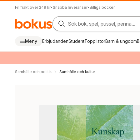
Fri frakt över 249 kr
•
Snabba leveranser
•
Billiga böcker
Sök bok, spel, pussel, penna...
Meny
Erbjudanden
Student
Topplistor
Barn & ungdom
B
Samhälle och politik
Samhälle och kultur