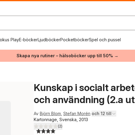
okus Play
E-böcker
Ljudböcker
Pocketböcker
Spel och pussel
Skapa nya rutiner – hälsoböcker upp till 50% →
Kunskap i socialt arbet
och användning (2.a u
Av
Björn Blom
,
Stefan Morén
och 12 till
Kartonnage, Svenska, 2013
(
2
)
4,0
utav 5 stjärnor. Totalt antal röster: