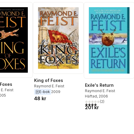
King of Foxes
 Foxes
Exile's Return
Raymond E. Feist
E. Feist
Raymond E. Feist
E-bok
2009
2005
Häftad
, 2006
48 kr
(
2
)
4,0
utav 5 stjärnor. Totalt ant
201 kr