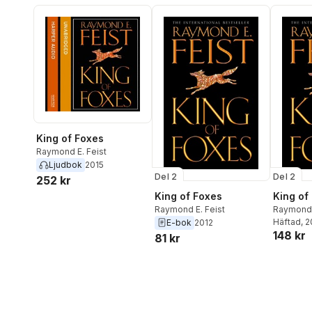
King of Foxes
Raymond E. Feist
Ljudbok
2015
Del 2
Del 2
252 kr
King of Foxes
King of
Raymond E. Feist
Raymond 
Häftad
, 
E-bok
2012
148 kr
81 kr