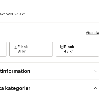
rakt över 249 kr.
Visa alla
E-bok
E-bok
81 kr
48 kr
tinformation
ka kategorier