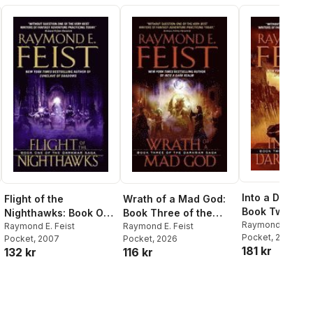
Into a Dark Re
Flight of the
Wrath of a Mad God:
Book Two of t
Nighthawks: Book One
Book Three of the
Darkwar Saga
Raymond E. Feist
of the Darkwar Saga
Raymond E. Feist
Darkwar Saga
Raymond E. Feist
Pocket
, 2008
Pocket
, 2007
Pocket
, 2026
al röster:
181 kr
132 kr
116 kr