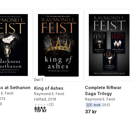
Del 1
s at Sethanon
Complete Riftwar
King of Ashes
E. Feist
Saga Trilogy
Raymond E. Feist
2013
Raymond E. Feist
Häftad
, 2019
1
)
(
2
)
E-bok
2012
stjärnor. Totalt antal röster:
4,0
utav 5 stjärnor. Totalt antal röster:
119 kr
37 kr