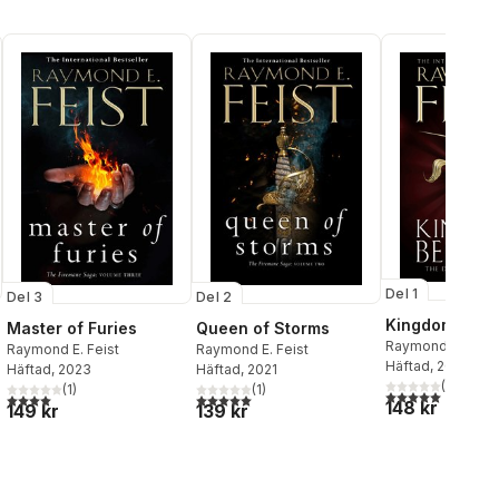
Del 1
Del 3
Del 2
Kingdom Besi
Master of Furies
Queen of Storms
Raymond E. Feist
Raymond E. Feist
Raymond E. Feist
Häftad
, 2012
Häftad
, 2023
Häftad
, 2021
(
1
)
(
1
)
(
1
)
5,0
utav 5 stjärnor.
4,0
utav 5 stjärnor. Totalt antal röster:
5,0
utav 5 stjärnor. Totalt antal röster:
148 kr
149 kr
139 kr