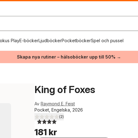
okus Play
E-böcker
Ljudböcker
Pocketböcker
Spel och pussel
Skapa nya rutiner – hälsoböcker upp till 50% →
King of Foxes
Av
Raymond E. Feist
Pocket, Engelska, 2026
(
2
)
4,0
utav 5 stjärnor. Totalt antal röster:
181 kr