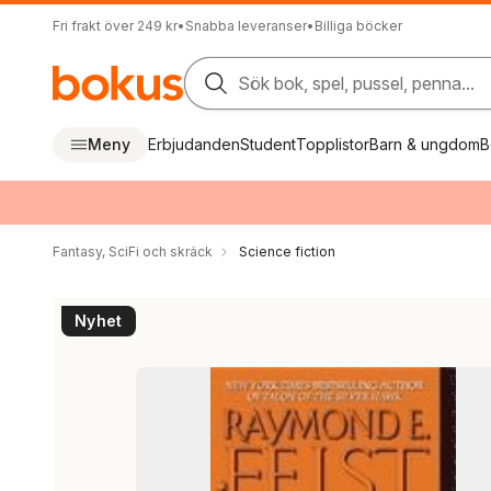
Fri frakt över 249 kr
•
Snabba leveranser
•
Billiga böcker
Sök bok, spel, pussel, penna...
Meny
Erbjudanden
Student
Topplistor
Barn & ungdom
B
Fantasy, SciFi och skräck
Science fiction
Nyhet