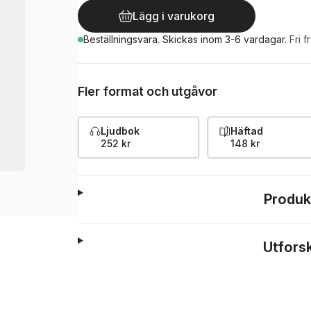
Lägg i varukorg
Beställningsvara.
Skickas
inom 3-6 vardagar
.
Fri f
Fler format och utgåvor
Ljudbok
Häftad
252 kr
148 kr
Produk
Utfors