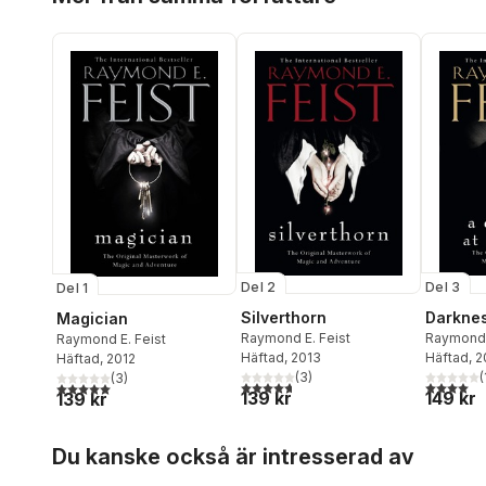
Del 3
Del 2
Del 1
Darknes
Silverthorn
Magician
Raymond 
Raymond E. Feist
Raymond E. Feist
Häftad
, 
Häftad
, 2013
Häftad
, 2012
(
(
3
)
(
3
)
4,0
utav 5 
4,7
utav 5 stjärnor. Totalt antal röster:
5,0
utav 5 stjärnor. Totalt antal röster:
149 kr
139 kr
139 kr
Hoppa över listan
Du kanske också är intresserad av