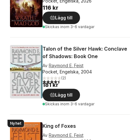
Pocket, Engelska, 2026
116 kr
Lägg till
Skickas
inom 3-6 vardagar
Talon of the Silver Hawk: Conclave
of Shadows: Book One
Av
Raymond E. Feist
Pocket, Engelska, 2004
(
2
)
4,5
utav 5 stjärnor. Totalt antal röster:
181 kr
Lägg till
Skickas
inom 3-6 vardagar
Nyhet
King of Foxes
Av
Raymond E. Feist