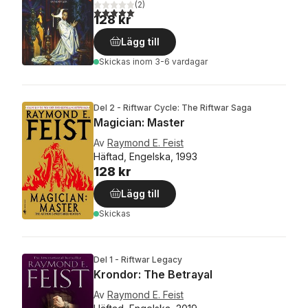
(
2
)
5,0
utav 5 stjärnor. Totalt antal röster:
128 kr
Lägg till
Skickas
inom 3-6 vardagar
Del 2 - Riftwar Cycle: The Riftwar Saga
Magician: Master
Av
Raymond E. Feist
Häftad, Engelska, 1993
128 kr
Lägg till
Skickas
Del 1 - Riftwar Legacy
Krondor: The Betrayal
Av
Raymond E. Feist