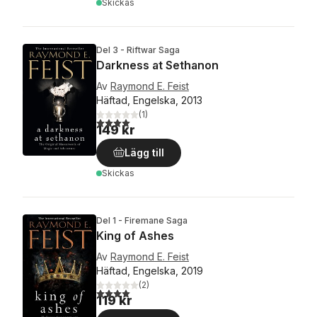
Skickas
Del 3 - Riftwar Saga
Darkness at Sethanon
Av
Raymond E. Feist
Häftad, Engelska, 2013
(
1
)
4,0
utav 5 stjärnor. Totalt antal röster:
149 kr
Lägg till
Skickas
Del 1 - Firemane Saga
King of Ashes
Av
Raymond E. Feist
Häftad, Engelska, 2019
(
2
)
4,0
utav 5 stjärnor. Totalt antal röster:
119 kr