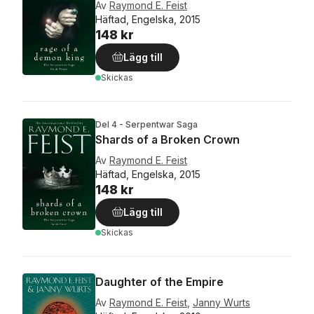
Av
Raymond E. Feist
Häftad, Engelska, 2015
148 kr
Lägg till
Skickas
Del 4 - Serpentwar Saga
Shards of a Broken Crown
Av
Raymond E. Feist
Häftad, Engelska, 2015
148 kr
Lägg till
Skickas
Daughter of the Empire
Av
Raymond E. Feist
,
Janny Wurts