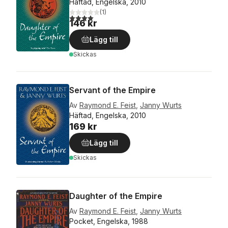
Häftad, Engelska, 2010
(
1
)
4,0
utav 5 stjärnor. Totalt antal röster:
146 kr
Lägg till
Skickas
Servant of the Empire
Av
Raymond E. Feist
,
Janny Wurts
Häftad, Engelska, 2010
169 kr
Lägg till
Skickas
Daughter of the Empire
Av
Raymond E. Feist
,
Janny Wurts
Pocket, Engelska, 1988