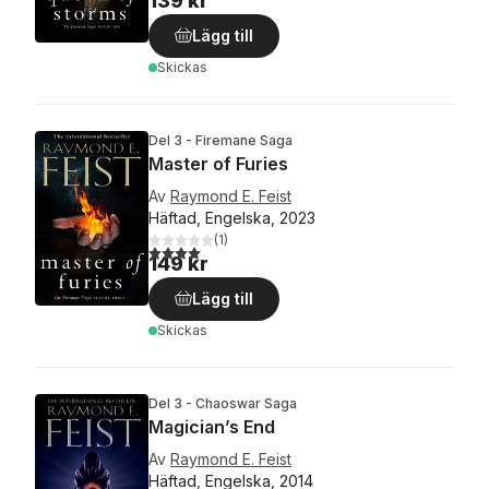
139 kr
Lägg till
Skickas
Del 3 - Firemane Saga
Master of Furies
Av
Raymond E. Feist
Häftad, Engelska, 2023
(
1
)
4,0
utav 5 stjärnor. Totalt antal röster:
149 kr
Lägg till
Skickas
Del 3 - Chaoswar Saga
Magician’s End
Av
Raymond E. Feist
Häftad, Engelska, 2014