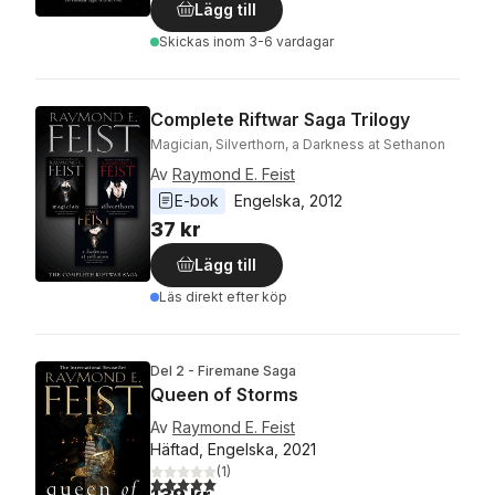
Lägg till
Skickas
inom 3-6 vardagar
Complete Riftwar Saga Trilogy
Magician, Silverthorn, a Darkness at Sethanon
Av
Raymond E. Feist
E-bok
Engelska
, 
2012
37 kr
Lägg till
Läs direkt efter köp
Del 2 - Firemane Saga
Queen of Storms
Av
Raymond E. Feist
Häftad, Engelska, 2021
(
1
)
5,0
utav 5 stjärnor. Totalt antal röster: