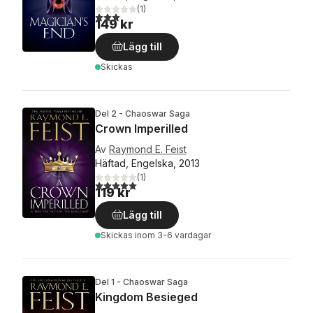
(
1
)
3,0
utav 5 stjärnor. Totalt antal röster:
149 kr
Lägg till
Skickas
Del 2 - Chaoswar Saga
Crown Imperilled
Av
Raymond E. Feist
Häftad, Engelska, 2013
(
1
)
5,0
utav 5 stjärnor. Totalt antal röster:
119 kr
Lägg till
Skickas
inom 3-6 vardagar
Del 1 - Chaoswar Saga
Kingdom Besieged