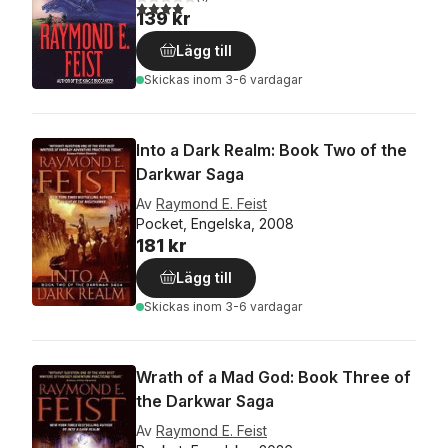
4,0
utav 5 stjärnor. Totalt antal röster:
139 kr
Lägg till
Skickas
inom 3-6 vardagar
Into a Dark Realm: Book Two of the
Darkwar Saga
Av
Raymond E. Feist
Pocket, Engelska, 2008
181 kr
Lägg till
Skickas
inom 3-6 vardagar
Wrath of a Mad God: Book Three of
the Darkwar Saga
Av
Raymond E. Feist