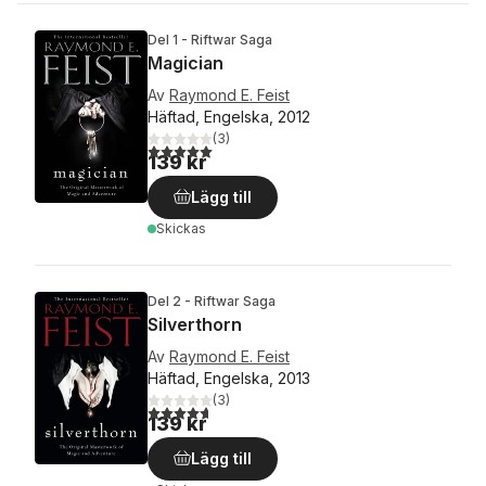
Del 1 - Riftwar Saga
Magician
Av
Raymond E. Feist
Häftad, Engelska, 2012
(
3
)
5,0
utav 5 stjärnor. Totalt antal röster:
139 kr
Lägg till
Skickas
Del 2 - Riftwar Saga
Silverthorn
Av
Raymond E. Feist
Häftad, Engelska, 2013
(
3
)
4,7
utav 5 stjärnor. Totalt antal röster:
139 kr
Lägg till