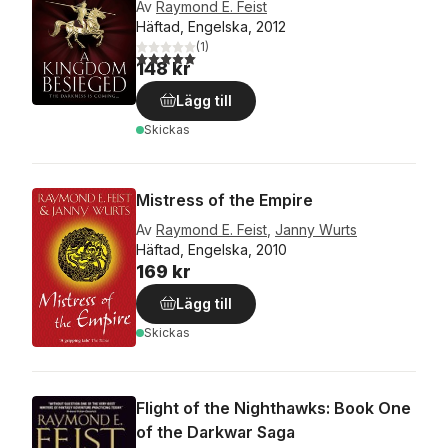
Av
Raymond E. Feist
Häftad, Engelska, 2012
(
1
)
5,0
utav 5 stjärnor. Totalt antal röster:
148 kr
Lägg till
Skickas
Mistress of the Empire
Av
Raymond E. Feist
,
Janny Wurts
Häftad, Engelska, 2010
169 kr
Lägg till
Skickas
Flight of the Nighthawks: Book One
of the Darkwar Saga