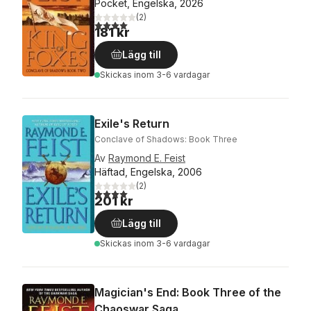
Pocket, Engelska, 2026
(
2
)
4,0
utav 5 stjärnor. Totalt antal röster:
181 kr
Lägg till
Skickas
inom 3-6 vardagar
Exile's Return
Conclave of Shadows: Book Three
Av
Raymond E. Feist
Häftad, Engelska, 2006
(
2
)
4,0
utav 5 stjärnor. Totalt antal röster:
201 kr
Lägg till
Skickas
inom 3-6 vardagar
Magician's End: Book Three of the
Chaoswar Saga