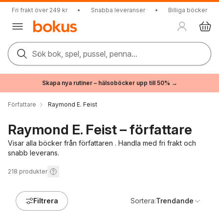
Fri frakt över 249 kr
•
Snabba leveranser
•
Billiga böcker
Sök bok, spel, pussel, penna...
Skapa nya rutiner – hälsoböcker upp till 50% →
Författare
Raymond E. Feist
Raymond E. Feist – författare
Visar alla böcker från författaren . Handla med fri frakt och
snabb leverans.
218
produkter
Filtrera
Sortera:
Trendande