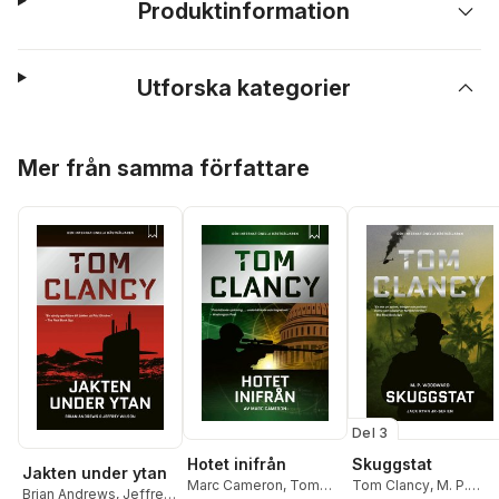
Produktinformation
Utforska kategorier
Hoppa över listan
Mer från samma författare
Del 3
Hotet inifrån
Skuggstat
Jakten under ytan
Marc Cameron
,
Tom
Tom Clancy
,
M. P.
Brian Andrews
,
Jeffrey