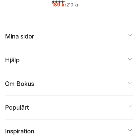
4,3
utav 5 stjärnor. Totalt antal röster:
189 kr
219 kr
Mina sidor
Hjälp
Om Bokus
Populärt
Inspiration