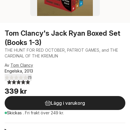
Tom Clancy's Jack Ryan Boxed Set
(Books 1-3)
THE HUNT FOR RED OCTOBER, PATRIOT GAMES, and THE
CARDINAL OF THE KREMLIN
Av
Tom Clancy
Engelska, 2013
(
1
)
5,0
utav 5 stjärnor. Totalt antal röster:
339 kr
Lägg i varukorg
Skickas
.
Fri frakt över 249 kr.