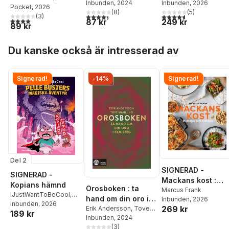
Clancy
Inbunden
, 2024
Woodward
Inbunden
, 2026
Wilson
Pocket
,
, 2026
Tom Clancy
(
8
)
(
5
)
4,4
utav 5 stjärnor. Totalt antal röster:
4,6
utav 5 stjärnor. Tota
(
3
)
4,0
utav 5 stjärnor. Totalt antal röster:
87 kr
249 kr
89 kr
Hoppa över listan
Du kanske också är intresserad av
Signerad!
-14%
Signerad!
Del 2
SIGNERAD -
SIGNERAD -
Mackans kost :
Kopians hämnd
Orosboken : ta
Middagar och
Marcus Frank
IJustWantToBeCool
,
hand om din oro i
Inbunden
, 2026
matlådor
Joel Adolphson
Inbunden
, 2026
,
Emil
269 kr
fem steg
Erik Andersson
,
Tove
189 kr
Ejdemo Beer
,
Victor
Wahlund
Inbunden
, 2024
Beer
(
3
)