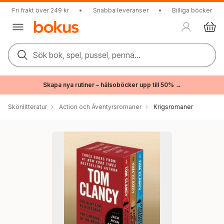
Fri frakt över 249 kr
•
Snabba leveranser
•
Billiga böcker
Sök bok, spel, pussel, penna...
Skapa nya rutiner – hälsoböcker upp till 50% →
Skönlitteratur
Action och Äventyrsromaner
Krigsromaner