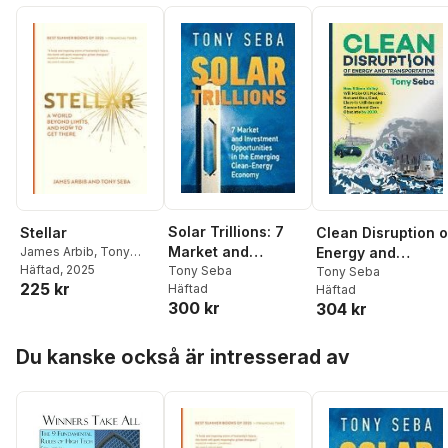
Solar Trillions: 7
Stellar
Clean Disruption o
Market and
James Arbib
,
Tony
Energy and
Seba
Häftad
, 2025
Investment
Tony Seba
Transportation:
Tony Seba
225 kr
Häftad
Häftad
Opportunities in
How Silicon Valley
300 kr
304 kr
the Emerging
Will Make Oil,
Clean-Energy
Nuclear, Natural
Hoppa över listan
Economy
Gas, Coal, Electric
Du kanske också är intresserad av
Utilities and
Conventional Car