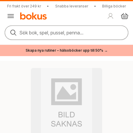
Fri frakt över 249 kr
•
Snabba leveranser
•
Billiga böcker
Sök bok, spel, pussel, penna...
Skapa nya rutiner – hälsoböcker upp till 50% →