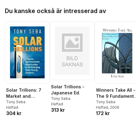
Clean-Energy
Hoppa över listan
Economy
Du kanske också är intresserad av
Solar Trillions -
Solar Trillions: 7
Winners Take All -
Japanese Ed.
Market and
The 9 Fundamenta
Tony Seba
Investment
Tony Seba
Rules of High Tec
Tony Seba
Häftad
Häftad
Häftad
, 2006
Opportunities in
Strategy
313 kr
304 kr
172 kr
the Emerging
Clean-Energy
Economy