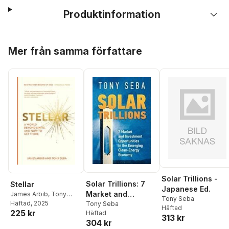
Produktinformation
Hoppa över listan
Mer från samma författare
Solar Trillions -
Solar Trillions: 7
Stellar
Japanese Ed.
Market and
James Arbib
,
Tony
Tony Seba
Seba
Häftad
, 2025
Investment
Tony Seba
Häftad
225 kr
Häftad
Opportunities in
313 kr
304 kr
the Emerging