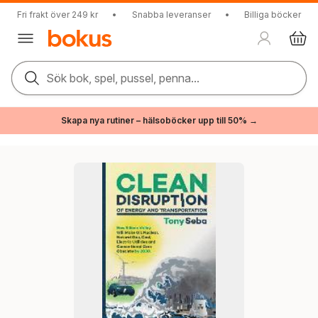
Fri frakt över 249 kr
•
Snabba leveranser
•
Billiga böcker
Sök bok, spel, pussel, penna...
Skapa nya rutiner – hälsoböcker upp till 50% →