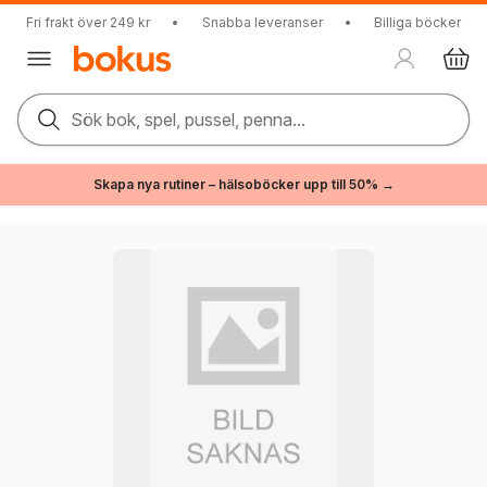
Fri frakt över 249 kr
•
Snabba leveranser
•
Billiga böcker
Sök bok, spel, pussel, penna...
Skapa nya rutiner – hälsoböcker upp till 50% →