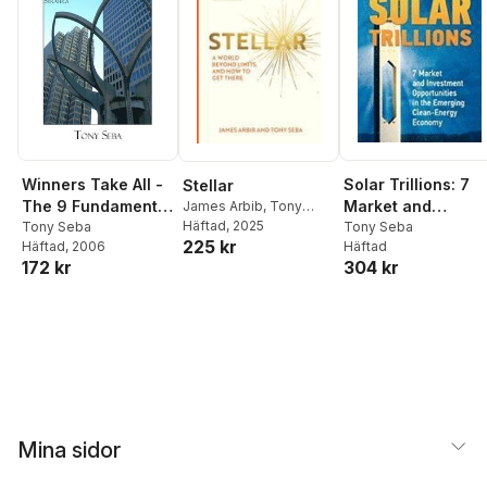
Solar Trillions: 7
Winners Take All -
Stellar
Market and
The 9 Fundamental
James Arbib
,
Tony
Seba
Häftad
, 2025
Investment
Tony Seba
Rules of High Tech
Tony Seba
225 kr
Häftad
Häftad
, 2006
Opportunities in
Strategy
304 kr
172 kr
the Emerging
Clean-Energy
Economy
Mina sidor