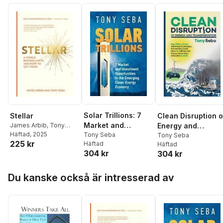
Solar Trillions: 7
Stellar
Clean Disruption o
Market and
James Arbib
,
Tony
Energy and
Seba
Häftad
, 2025
Investment
Tony Seba
Transportation:
Tony Seba
225 kr
Häftad
Häftad
Opportunities in
How Silicon Valley
304 kr
304 kr
the Emerging
Will Make Oil,
Clean-Energy
Nuclear, Natural
Hoppa över listan
Economy
Gas, Coal, Electric
Du kanske också är intresserad av
Utilities and
Conventional Car