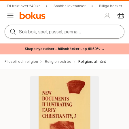
Fri frakt över 249 kr
•
Snabba leveranser
•
Billiga böcker
Sök bok, spel, pussel, penna...
Skapa nya rutiner – hälsoböcker upp till 50% →
Filosofi och religion
Religion och tro
Religion: allmänt