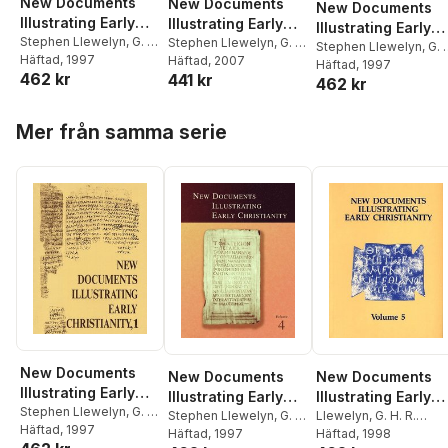
New Documents
New Documents
New Documents
Illustrating Early
Illustrating Early
Illustrating Early
Christianity, 1: A
Stephen Llewelyn
,
G. H.
Christianity, 2: A
Stephen Llewelyn
,
G. H.
Christianity, 4: A
Stephen Llewelyn
,
G. 
R. Horsley
Häftad
, 1997
R. Horsley
Häftad
, 2007
Review of the
Review of Greek
R. Horsley
Häftad
, 1997
Review of Greek
462 kr
441 kr
462 kr
Greek Inscriptions
Inscriptions and
Inscriptions and
and Papyri
Papyri Published in
Papyri Published i
Hoppa över listan
Published in 1976
1977
1979
Mer från samma serie
New Documents
New Documents
New Documents
Illustrating Early
Illustrating Early
Illustrating Early
Christianity, 1: A
Stephen Llewelyn
,
G. H.
Christianity, 4: A
Stephen Llewelyn
,
G. H.
Christianity
Llewelyn
,
G. H. R.
R. Horsley
Häftad
, 1997
Review of the
R. Horsley
Häftad
, 1997
Horsley
Häftad
, 1998
Review of Greek