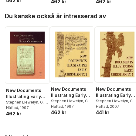
462 kr
462 kr
462 kr
Greek Inscriptions
Inscriptions and
and Papyri
Papyri Published in
Hoppa över listan
Published in 1976
1979
Du kanske också är intresserad av
New Documents
New Documents
New Documents
Illustrating Early
Illustrating Early
Illustrating Early
Christianity, 1: A
Stephen Llewelyn
,
G. H.
Christianity, 2: A
Stephen Llewelyn
,
G. 
Christianity, 4: A
Stephen Llewelyn
,
G. H.
R. Horsley
Häftad
, 1997
R. Horsley
Häftad
, 2007
Review of the
Review of Greek
R. Horsley
Häftad
, 1997
Review of Greek
462 kr
441 kr
462 kr
Greek Inscriptions
Inscriptions and
Inscriptions and
and Papyri
Papyri Published i
Papyri Published in
Published in 1976
1977
1979