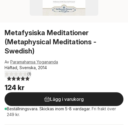
Metafysiska Meditationer
(Metaphysical Meditations -
Swedish)
Av
Paramahansa Yogananda
Häftad, Svenska, 2014
(
1
)
5,0
utav 5 stjärnor. Totalt antal röster:
124 kr
Lägg i varukorg
Beställningsvara.
Skickas
inom 5-8 vardagar
.
Fri frakt över
249 kr.