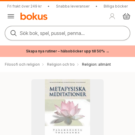
Fri frakt över 249 kr
•
Snabba leveranser
•
Billiga böcker
Sök bok, spel, pussel, penna...
Skapa nya rutiner – hälsoböcker upp till 50% →
Filosofi och religion
Religion och tro
Religion: allmänt