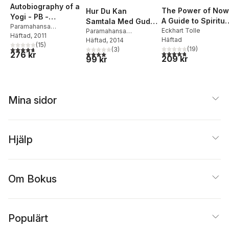
Autobiography of a
The Power of Now
Hur Du Kan
Yogi - PB -
A Guide to Spiritua
Samtala Med Gud (
(Swedish)
Paramahansa
Enlightenment
Eckhart Tolle
Hyctwg Swedish)
Paramahansa
Yogananda
Häftad
, 2011
Häftad
Yogananda
Häftad
, 2014
(
15
)
4,7
utav 5 stjärnor. Totalt antal röster:
(
19
)
(
3
)
4,8
utav 5 stjärnor. Tota
4,0
utav 5 stjärnor. Totalt antal röster:
276 kr
209 kr
99 kr
Mina sidor
Hjälp
Om Bokus
Populärt