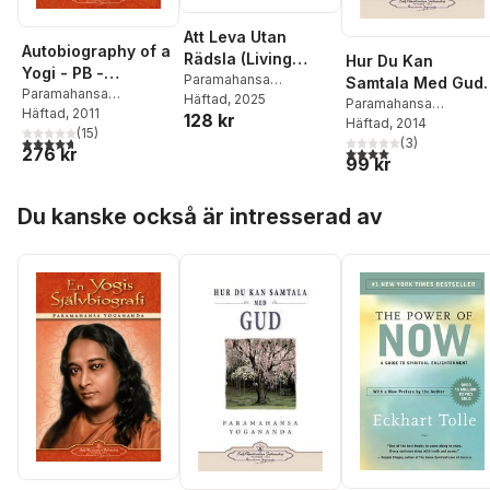
Att Leva Utan
Autobiography of a
Rädsla (Living
Hur Du Kan
Yogi - PB -
Fearlessly
Paramahansa
Samtala Med Gud 
(Swedish)
Paramahansa
Yogananda
Häftad
, 2025
Swedish)
Hyctwg Swedish)
Paramahansa
Yogananda
Häftad
, 2011
128 kr
Yogananda
Häftad
, 2014
(
15
)
4,7
utav 5 stjärnor. Totalt antal röster:
(
3
)
4,0
utav 5 stjärnor. Tota
276 kr
99 kr
Hoppa över listan
Du kanske också är intresserad av