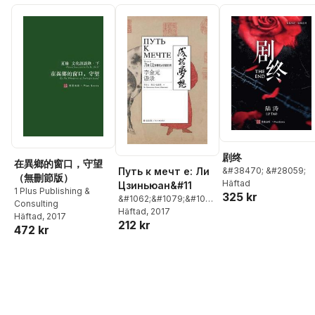
剧终
在異鄉的窗口，守望
&#38470; &#28059;
Путь к мечт е: Ли
（無刪節版）
Häftad
Цзиньюан&#11
1 Plus Publishing &
325 kr
&#1062;&#1079;&#1080;&#1085;&#1100;&#110
,
Consulting
&#1052;&#1072;&#1082;&#1082;&#1086;&#108
Häftad
, 2017
Häftad
, 2017
212 kr
472 kr