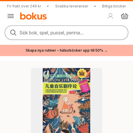
Fri frakt över 249 kr
•
Snabba leveranser
•
Billiga böcker
Sök bok, spel, pussel, penna...
Skapa nya rutiner – hälsoböcker upp till 50% →