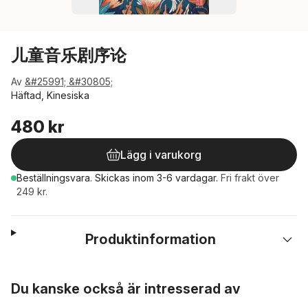
儿童音乐剧序论
Av
&#25991; &#30805;
Häftad, Kinesiska
480 kr
Lägg i varukorg
Beställningsvara.
Skickas
inom 3-6 vardagar
.
Fri frakt över
249 kr.
Produktinformation
Hoppa över listan
Du kanske också är intresserad av