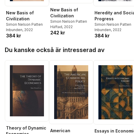
New Basis of
New Basis of
Heredity and Soci
Civilization
Civilization
Progress
Simon Nelson Patten
Simon Nelson Patten
Simon Nelson Patten
Häftad
, 2022
Inbunden
, 2022
Inbunden
, 2022
242 kr
384 kr
384 kr
Hoppa över listan
Du kanske också är intresserad av
Theory of Dynamic
American
Essays in Economi
Economics