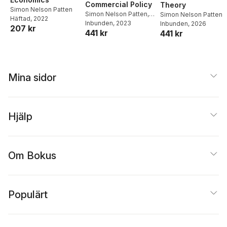
Commercial Policy
Theory
Simon Nelson Patten
Simon Nelson Patten
,
Simon Nelson Patten
Häftad
, 2022
Henry Charles Carey
Inbunden
, 2023
,
Inbunden
, 2026
207 kr
441 kr
441 kr
Ugo Rabbeno
Mina sidor
Hjälp
Om Bokus
Populärt