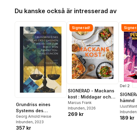
Hoppa över listan
Du kanske också är intresserad av
Signerad!
Signer
Del 2
SIGNERAD - Mackans
SIGNERA
kost : Middagar och
hämnd
matlådor
Marcus Frank
Grundriss eines
IJustWan
Inbunden
, 2026
Systems des
Adolphs
Inbunden
269 kr
gemeinen Civilrechts
Georg Arnold Heise
189 kr
Beer
,
Vic
Inbunden
, 2023
zum Beruf von
357 kr
Pandecten-
Vorlesungen