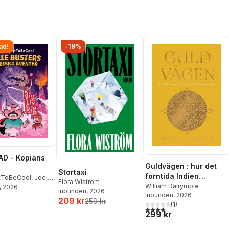
ad!
-19%
D - Kopians
Guldvägen : hur det
Stortaxi
forntida Indien
tToBeCool
,
Joel
Flora Wiström
förändrade världen
William Dalrymple
on
, 2026
,
Emil Ejdemo
Inbunden
, 2026
Inbunden
, 2026
tor Beer
209 kr
259 kr
(
1
)
4,0
utav 5 stjärnor. Totalt ant
299 kr