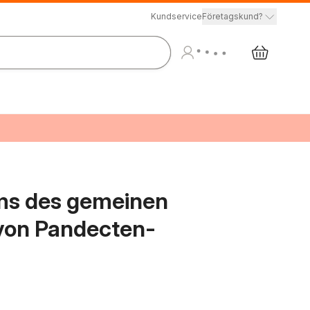
Kundservice
Företagskund?
ems des gemeinen
 von Pandecten-