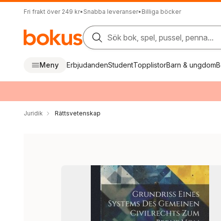
Fri frakt över 249 kr
•
Snabba leveranser
•
Billiga böcker
Sök bok, spel, pussel, penna...
Meny
Erbjudanden
Student
Topplistor
Barn & ungdom
B
Juridik
Rättsvetenskap