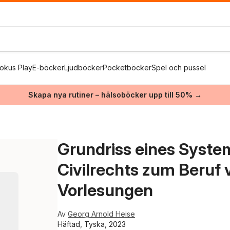
okus Play
E-böcker
Ljudböcker
Pocketböcker
Spel och pussel
Skapa nya rutiner – hälsoböcker upp till 50% →
Grundriss eines Syst
Civilrechts zum Beruf
Vorlesungen
Av
Georg Arnold Heise
Häftad, Tyska, 2023