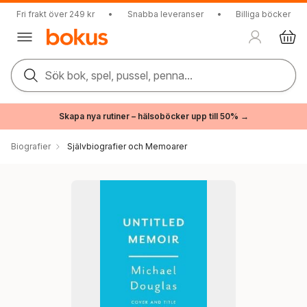
Fri frakt över 249 kr
•
Snabba leveranser
•
Billiga böcker
Sök bok, spel, pussel, penna...
Skapa nya rutiner – hälsoböcker upp till 50% →
Biografier
Självbiografier och Memoarer