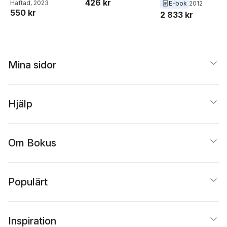
426 kr
Douglas
Häftad
, 2023
,
Claudia Carr
Picco
,
Vladimir
E-bok
2012
550 kr
Kazakov
,
Michael
2 833 kr
Douglas
,
Philippe Di
Francesco
,
L. Baulieu
Mina sidor
Hjälp
Om Bokus
Populärt
Inspiration