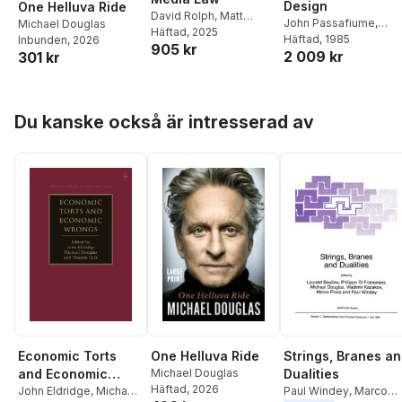
Design
One Helluva Ride
David Rolph
,
Matt
John Passafiume
,
Michael Douglas
Vitins
Häftad
,
Judith Bannister
, 2025
,
Michael Douglas
Häftad
, 1985
Inbunden
, 2026
905 kr
Daniel Joyce
,
Jason
2 009 kr
301 kr
Bosland
,
Michael
Douglas
,
Jonathan
Michael Gill
Hoppa över listan
Du kanske också är intresserad av
Economic Torts
Strings, Branes a
One Helluva Ride
and Economic
Dualities
Michael Douglas
Häftad
, 2026
Wrongs
John Eldridge
,
Michael
Paul Windey
,
Marco