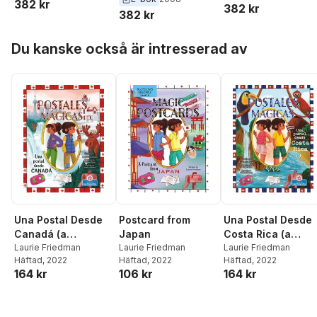
382 kr
382 kr
382 kr
Hoppa över listan
Du kanske också är intresserad av
Una Postal Desde
Postcard from
Una Postal Desde
Canadá (a
Japan
Costa Rica (a
Postcard from
Laurie Friedman
Laurie Friedman
Postcard from
Laurie Friedman
Häftad
, 2022
Häftad
, 2022
Häftad
, 2022
Canada)
Costa Rica)
164 kr
106 kr
164 kr