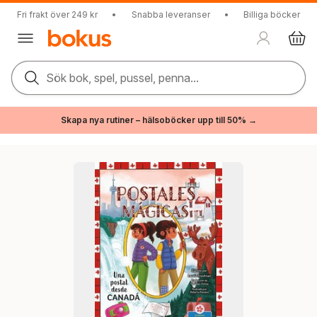
Fri frakt över 249 kr
•
Snabba leveranser
•
Billiga böcker
Sök bok, spel, pussel, penna...
Skapa nya rutiner – hälsoböcker upp till 50% →