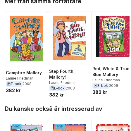
Mer från samma författare
Red, White & True
Step Fourth,
Campfire Mallory
Blue Mallory
Mallory!
Laurie Friedman
Laurie Friedman
Laurie Friedman
E-bok
2008
E-bok
2009
E-bok
2008
382 kr
382 kr
382 kr
Hoppa över listan
Du kanske också är intresserad av