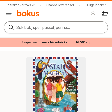
Fri frakt över 249 kr
•
Snabba leveranser
•
Billiga böcker
Sök bok, spel, pussel, penna...
Skapa nya rutiner – hälsoböcker upp till 50% →