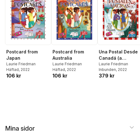
Postcard from
Postcard from
Una Postal Desde
Japan
Australia
Canadá (a
Laurie Friedman
Laurie Friedman
Postcard from
Laurie Friedman
Häftad
, 2022
Häftad
, 2022
Inbunden
, 2022
Canada)
106 kr
106 kr
379 kr
Mina sidor