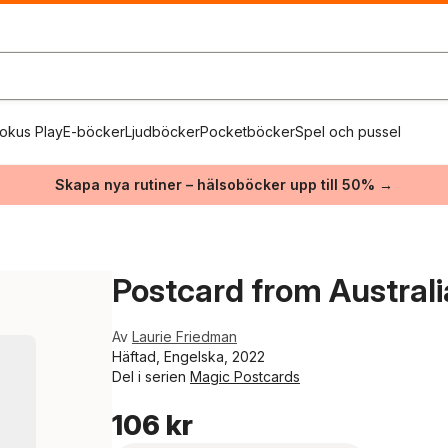
okus Play
E-böcker
Ljudböcker
Pocketböcker
Spel och pussel
Skapa nya rutiner – hälsoböcker upp till 50% →
Postcard from Australi
Av
Laurie Friedman
Häftad, Engelska, 2022
Del i serien
Magic Postcards
106 kr