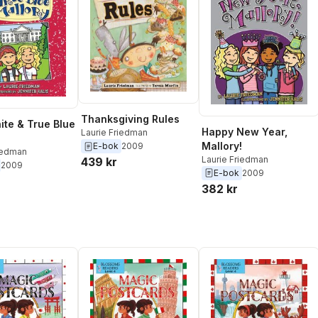
Thanksgiving Rules
ite & True Blue
Happy New Year,
Laurie Friedman
Mallory!
E-bok
2009
riedman
Laurie Friedman
439 kr
2009
E-bok
2009
382 kr