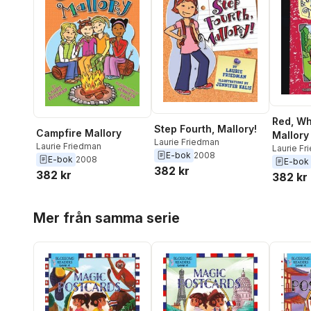
Red, Wh
Step Fourth, Mallory!
Campfire Mallory
Mallory
Laurie Friedman
Laurie Friedman
Laurie F
E-bok
2008
E-bok
2008
E-bok
382 kr
382 kr
382 kr
Hoppa över listan
Mer från samma serie