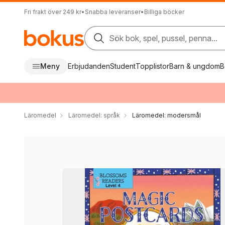
Fri frakt över 249 kr
•
Snabba leveranser
•
Billiga böcker
Sök bok, spel, pussel, penna...
Meny
Erbjudanden
Student
Topplistor
Barn & ungdom
B
Läromedel
Läromedel: språk
Läromedel: modersmål