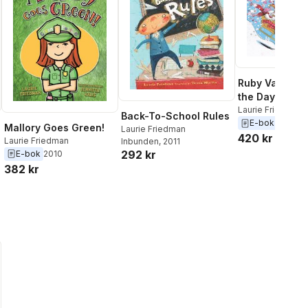
Ruby Valentin
the Day
Laurie Friedman
Back-To-School Rules
E-bok
2010
Mallory Goes Green!
Laurie Friedman
420 kr
Laurie Friedman
Inbunden
, 2011
292 kr
E-bok
2010
382 kr