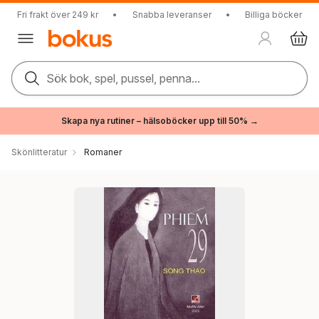
Fri frakt över 249 kr
•
Snabba leveranser
•
Billiga böcker
Sök bok, spel, pussel, penna...
Skapa nya rutiner – hälsoböcker upp till 50% →
Skönlitteratur
Romaner