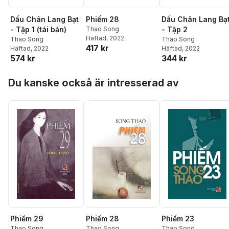
Dấu Chân Lang Bạt
Phiếm 28
Dấu Chân Lang Bạ
- Tập 1 (tái bản)
Thao Song
- Tập 2
Häftad
, 2022
Thao Song
Thao Song
417 kr
Häftad
, 2022
Häftad
, 2022
574 kr
344 kr
Hoppa över listan
Du kanske också är intresserad av
Phiếm 29
Phiếm 28
Phiếm 23
Thao Song
Thao Song
Thao Song