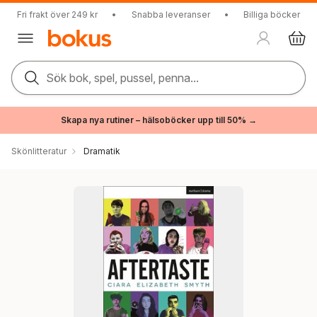
Fri frakt över 249 kr
•
Snabba leveranser
•
Billiga böcker
Sök bok, spel, pussel, penna...
Skapa nya rutiner – hälsoböcker upp till 50% →
Skönlitteratur
Dramatik