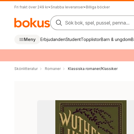
Fri frakt över 249 kr
•
Snabba leveranser
•
Billiga böcker
Sök bok, spel, pussel, penna...
Meny
Erbjudanden
Student
Topplistor
Barn & ungdom
B
Skönlitteratur
Romaner
Klassiska romaner/Klassiker