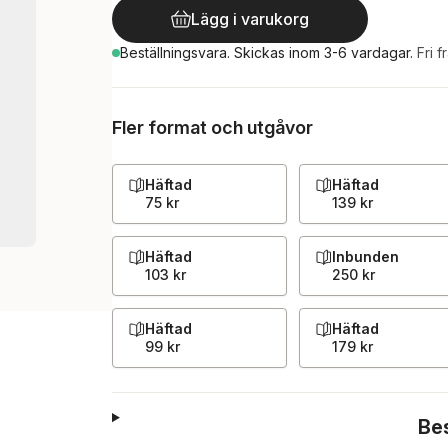
Lägg i varukorg
Beställningsvara.
Skickas
inom 3-6 vardagar
.
Fri f
Fler format och utgåvor
Häftad
Häftad
75 kr
139 kr
Häftad
Inbunden
103 kr
250 kr
Häftad
Häftad
99 kr
179 kr
Be