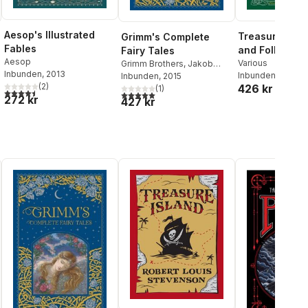
Aesop's Illustrated
Treasury of Ir
Grimm's Complete
Fables
and Folk Tale
Fairy Tales
Aesop
Various
Grimm Brothers
,
Jakob
Inbunden
, 2013
Inbunden
, 2016
Grimm
Inbunden
,
Wilhelm Grimm
, 2015
al röster:
(
2
)
426 kr
(
1
)
4,5
utav 5 stjärnor. Totalt antal röster:
5,0
utav 5 stjärnor. Totalt antal röster:
272 kr
427 kr