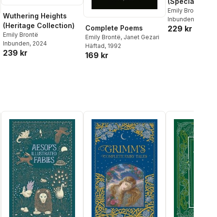
(Special Editi
Emily Brontë
Wuthering Heights
Inbunden
, 2023
(Heritage Collection)
Complete Poems
229 kr
Emily Brontë
Emily Brontë
,
Janet Gezari
Inbunden
, 2024
Häftad
, 1992
239 kr
169 kr
al röster: