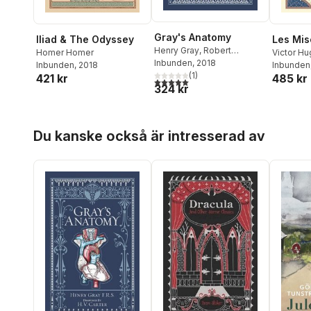
Gray's Anatomy
Iliad & The Odyssey
Les Mis
Henry Gray
,
Robert
Homer Homer
Victor H
Howden
Inbunden
,
, 2018
T. Pick P
Inbunden
, 2018
Inbunden
(
1
)
421 kr
485 kr
5,0
utav 5 stjärnor. Totalt antal röster:
324 kr
Hoppa över listan
Du kanske också är intresserad av