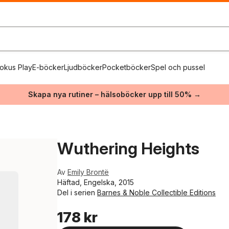
okus Play
E-böcker
Ljudböcker
Pocketböcker
Spel och pussel
Skapa nya rutiner – hälsoböcker upp till 50% →
Wuthering Heights
Av
Emily Brontë
Häftad, Engelska, 2015
Del i serien
Barnes & Noble Collectible Editions
178 kr