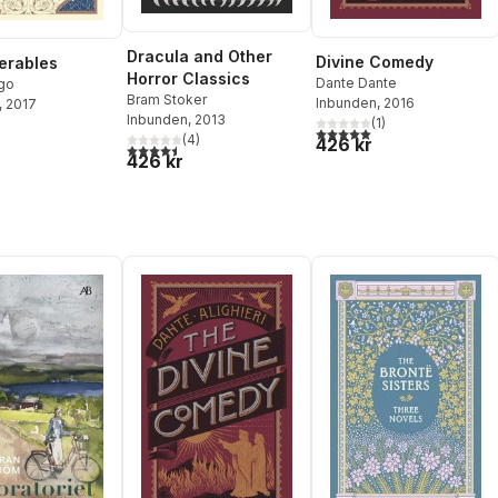
Dracula and Other
Divine Comedy
erables
Horror Classics
Dante Dante
ugo
Bram Stoker
Inbunden
, 2016
, 2017
Inbunden
, 2013
(
1
)
5,0
utav 5 stjärnor. Totalt ant
(
4
)
426 kr
4,5
utav 5 stjärnor. Totalt antal röster:
426 kr