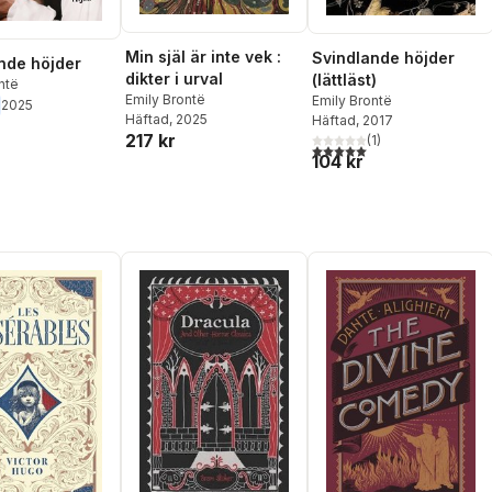
Min själ är inte vek :
Svindlande höjder
nde höjder
dikter i urval
(lättläst)
ntë
Emily Brontë
Emily Brontë
2025
Häftad
, 2025
Häftad
, 2017
217 kr
(
1
)
5,0
utav 5 stjärnor. Totalt ant
104 kr