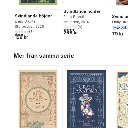
Svindlande höjder
Svindlande höjder
Svindla
Emily Brontë
Emily Brontë
Inbunden
, 2014
Emily Bro
Storpocket
, 2026
(
8
)
E-bok
4,0
utav 5 stjärnor. Totalt antal röster:
(
3
)
268 kr
79 kr
3,3
utav 5 stjärnor. Totalt antal röster:
159 kr
Hoppa över listan
Mer från samma serie