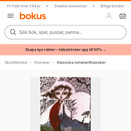
Fri frakt över 249 kr
•
Snabba leveranser
•
Billiga böcker
Sök bok, spel, pussel, penna...
Skapa nya rutiner – hälsoböcker upp till 50% →
Skönlitteratur
Romaner
Klassiska romaner/Klassiker