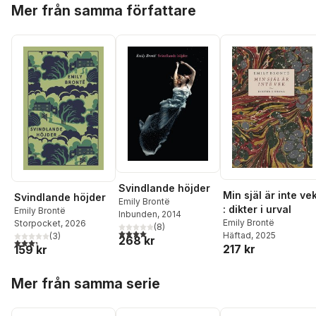
Hoppa över listan
Mer från samma författare
Svindlande höjder
Min själ är inte ve
Svindlande höjder
Emily Brontë
: dikter i urval
Emily Brontë
Inbunden
, 2014
Emily Brontë
Storpocket
, 2026
(
8
)
4,0
utav 5 stjärnor. Totalt antal röster:
Häftad
, 2025
(
3
)
268 kr
3,3
utav 5 stjärnor. Totalt antal röster:
217 kr
159 kr
Hoppa över listan
Mer från samma serie