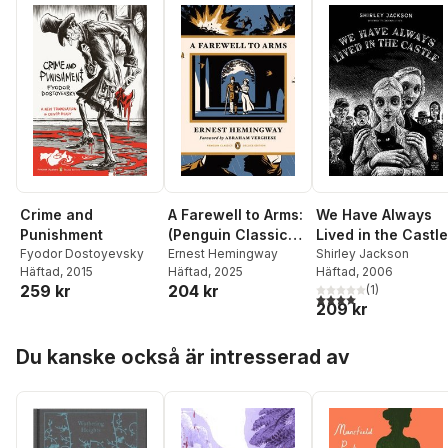
Crime and
A Farewell to Arms:
We Have Always
Punishment
(Penguin Classics
Lived in the Castle
Fyodor Dostoyevsky
Deluxe Edition)
Ernest Hemingway
Shirley Jackson
Häftad
, 2015
Häftad
, 2025
Häftad
, 2006
259 kr
204 kr
(
1
)
4,0
utav 5 stjärnor. Tota
209 kr
Hoppa över listan
Du kanske också är intresserad av