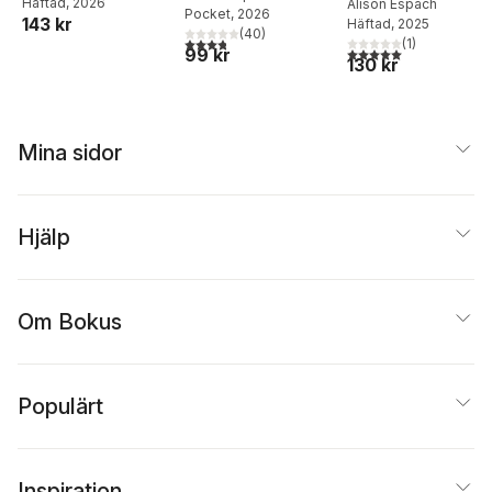
Häftad
, 2026
Disappearance
Alison Espach
Pocket
, 2026
143 kr
Häftad
, 2025
(
40
)
3,8
utav 5 stjärnor. Totalt antal röster:
(
1
)
5,0
utav 5 stjärnor. Tota
99 kr
130 kr
Mina sidor
Hjälp
Om Bokus
Populärt
Inspiration