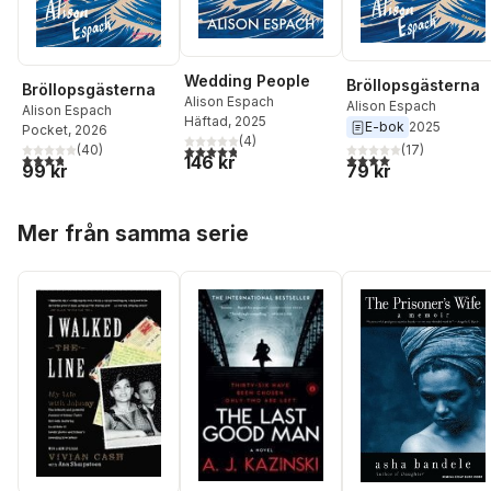
Wedding People
Bröllopsgästerna
Bröllopsgästerna
Alison Espach
Alison Espach
Alison Espach
Häftad
, 2025
E-bok
2025
Pocket
, 2026
(
4
)
4,8
utav 5 stjärnor. Totalt antal röster:
(
40
)
(
17
)
3,8
utav 5 stjärnor. Totalt antal röster:
4,0
utav 5 stjärnor. Tota
146 kr
99 kr
79 kr
Hoppa över listan
Mer från samma serie