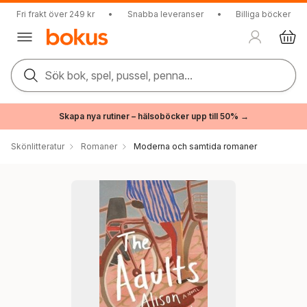
Fri frakt över 249 kr
•
Snabba leveranser
•
Billiga böcker
Sök bok, spel, pussel, penna...
Skapa nya rutiner – hälsoböcker upp till 50% →
Skönlitteratur
Romaner
Moderna och samtida romaner