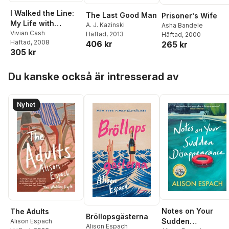
I Walked the Line:
The Last Good Man
Prisoner's Wife
My Life with
A. J. Kazinski
Asha Bandele
Johnny
Vivian Cash
Häftad
, 2013
Häftad
, 2000
Häftad
, 2008
406 kr
265 kr
305 kr
Hoppa över listan
Du kanske också är intresserad av
Nyhet
Notes on Your
The Adults
Bröllopsgästerna
Sudden
Alison Espach
Alison Espach